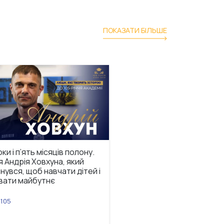
ПОКАЗАТИ БІЛЬШЕ
ки і п’ять місяців полону.
НАВС долучилася до
я Андрія Ховхуна, який
узгодження Національно
нувся, щоб навчати дітей і
дорожньої карти психол
вати майбутнє
інтервенцій
105
#Наукова діяльність, #Наук
заходи