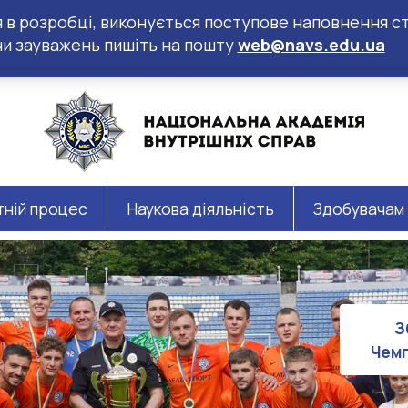
ся в розробці, виконується поступове наповнення ст
чи зауважень пишіть на пошту
web@navs.edu.ua
тній процес
Наукова діяльність
Здобувачам
З
Чемп