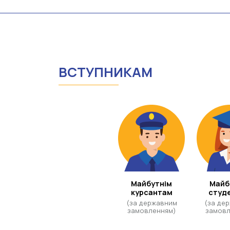
ВСТУПНИКАМ
Майбутнім
Майб
курсантам
студ
(за державним
(за де
замовленням)
замовл