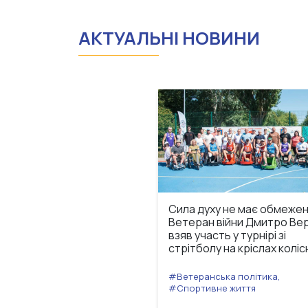
АКТУАЛЬНІ НОВИНИ
Сила духу не має обмежен
Ветеран війни Дмитро Ве
взяв участь у турнірі зі
стрітболу на кріслах коліс
#Ветеранська політика,
#Спортивне життя