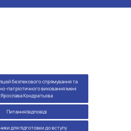
 ліцей безпекового спрямування та
но-патріотичного виховання імені
Ярослава Кондратьєва
Питання/відповіді
ники для підготовки до вступу