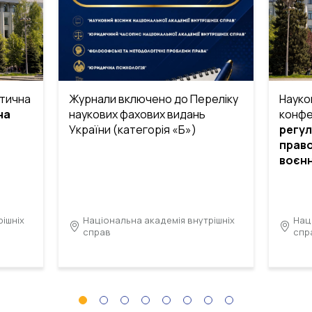
тична
Журнали включено до Переліку
Науко
на
наукових фахових видань
конфе
України (категорія «Б»)
регу
право
воєнн
ішніх
Національна академія внутрішніх
Нац
справ
спр