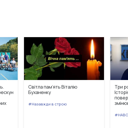
ь.
Світла пам’ять Віталію
Три ро
рескун
Буханенку
Історі
повер
них
зміню
#Назавжди в строю
#НАВС