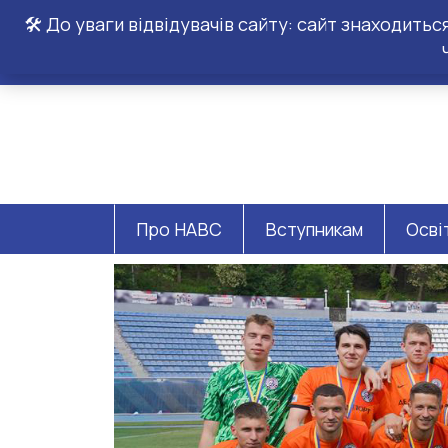
🛠️ До уваги відвідувачів сайту: сайт знаходить
Про НАВС
Вступникам
Осві
унав