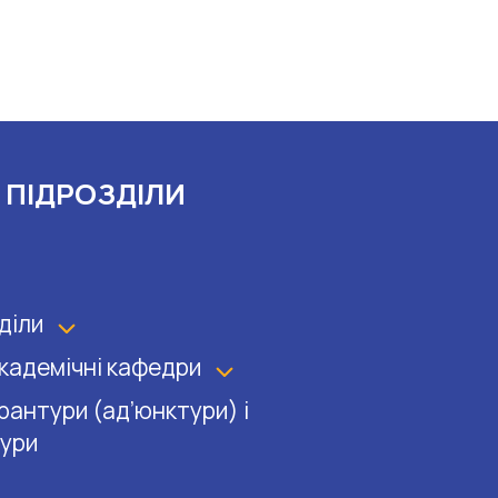
 ПІДРОЗДІЛИ
зділи
кадемічні кафедри
ірантури (ад’юнктури) і
ури