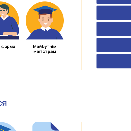
 форма
Майбутнім
магістрам
СЯ