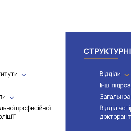
СТРУКТУРНІ
титути
Відділи
Інші підро
ли
Загальноа
льної професійної
Відділ асп
ліції"
докторант