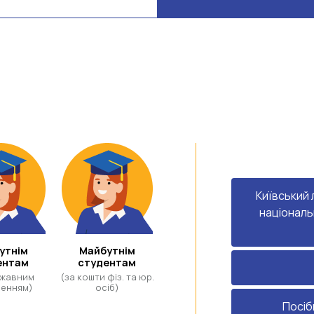
Київський
національ
утнім
Майбутнім
ентам
студентам
ржавним
(за кошти фіз. та юр.
енням)
осіб)
Посіб