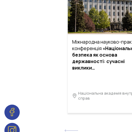
Міжнародна науково-прак
конференція
«Національ
безпека як основа
державності: сучасні
виклики…
Національна академія внутр
справ