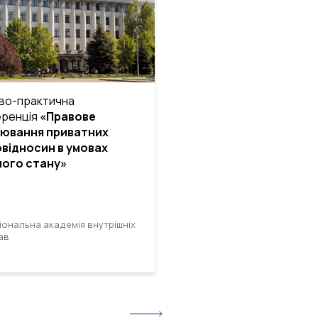
во-практична
Всеукраїнська науково-
ренція
«Правове
практична конференція
лювання приватних
«Актуальні питання
відносин в умовах
кримінального провад
ого стану»
умовах…
іональна академія внутрішніх
Національна академія вну
ав
справ