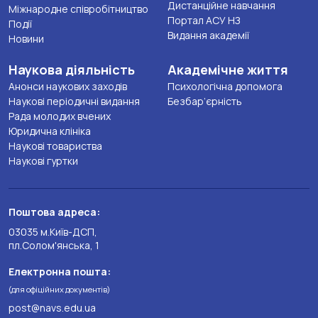
Дистанційне навчання
Міжнародне співробітництво
Портал АСУ НЗ
Події
Видання академії
Новини
Наукова діяльність
Академічне життя
Анонси наукових заходів
Психологічна допомога
Наукові періодичні видання
Безбар’єрність
Рада молодих вчених
Юридична клініка
Наукові товариства
Наукові гуртки
Поштова адреса:
03035 м.Київ-ДСП,
пл.Солом'янська, 1
Електронна пошта:
(для офіційних документів)
post@navs.edu.ua