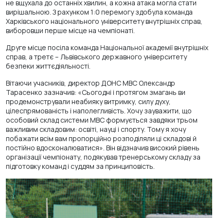
не вщухала до останніх хвилин, а кожна атака могла стати
вирішальною. З рахунком 1:0 перемогу здобула команда
Харківського національного університету внутрішніх справ,
виборовши перше місце на чемпіонаті.
Друге місце посіла команда Національної академії внутрішніх
справ, а третє – Львівського державного університету
безпеки життєдіяльності.
Вітаючи учасників, директор ДОНС МВС Олександр
Тарасенко зазначив: «Сьогодні і протягом змагань ви
продемонстрували неабияку витримку, силу духу,
цілеспрямованість і наполегливість. Хочу зауважити, що
особовий склад системи МВС формується завдяки трьом
важливим складовим: освіті, науці і спорту. Тому я хочу
побажати всім вам пропорційно розподіляли ці складові й
постійно вдосконалюватися». Він відзначив високий рівень
організації чемпіонату, подякував тренерському складу за
підготовку команд і суддям за принциповість.