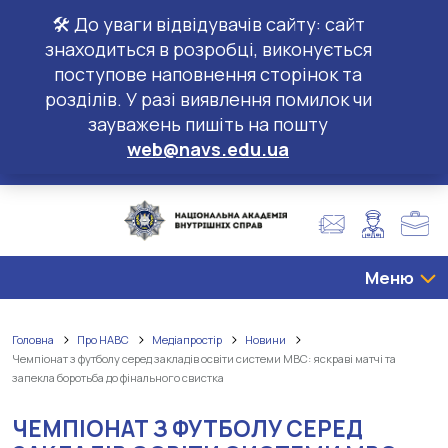
🛠️ До уваги відвідувачів сайту: сайт
знаходиться в розробці, виконується
поступове наповнення сторінок та
розділів. У разі виявлення помилок чи
зауважень пишіть на пошту
web@navs.edu.ua
Меню
Головна
Про НАВС
Медіапростір
Новини
Чемпіонат з футболу серед закладів освіти системи МВС: яскраві матчі та
запекла боротьба до фінального свистка
ЧЕМПІОНАТ З ФУТБОЛУ СЕРЕД