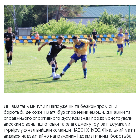
Дні змагань минули в напруженій та безкомпромісній
боротьбі, де кожен матч був сповнений емоцій, динаміки та
справжнього спортивного духу. Команди продемонстрували
високий рівень підготовки та злагоджену гру. За підсумками
турніру у фінал вийшли команди НАВС і ХНУВС. Фінальний матч
видався надзвичайно напруженим і драматичним: боротьба