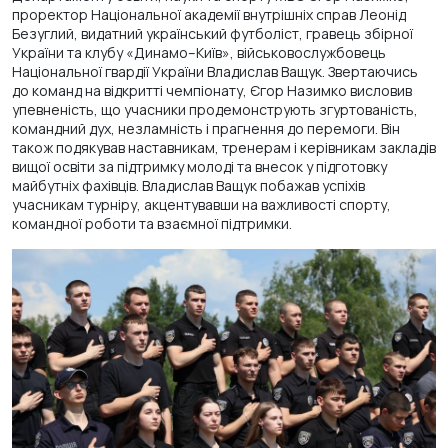
проректор Національної академії внутрішніх справ Леонід
Безуглий, видатний український футболіст, гравець збірної
України та клубу «Динамо–Київ», військовослужбовець
Національної гвардії України Владислав Ващук. Звертаючись
до команд на відкритті чемпіонату, Єгор Назимко висловив
упевненість, що учасники продемонструють згуртованість,
командний дух, незламність і прагнення до перемоги. Він
також подякував наставникам, тренерам і керівникам закладів
вищої освіти за підтримку молоді та внесок у підготовку
майбутніх фахівців. Владислав Ващук побажав успіхів
учасникам турніру, акцентувавши на важливості спорту,
командної роботи та взаємної підтримки.