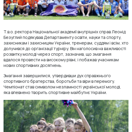
Т.в.о. ректора Національної академії внутрішніх справ Леонід
Безуглий подякував Департаменту освіти, науки та спорту,
захисникам і захисницям України, тренерам, суддям і всім, хто
долучився до організації турніру. Він наголосив на важливості
розвитку молоді через спорт, зазначив, що змагання
вдалося провести на високому рівні, і побажав учасникам
нових спортивних досягнень.
Змагання завершилися, утвердивши дух справжнього
спортивного братерства, боротьби та віри в перемогу.
Чемпіонат став символом незламності української молоді,
яка впевнено творить спортивне майбутнє України.