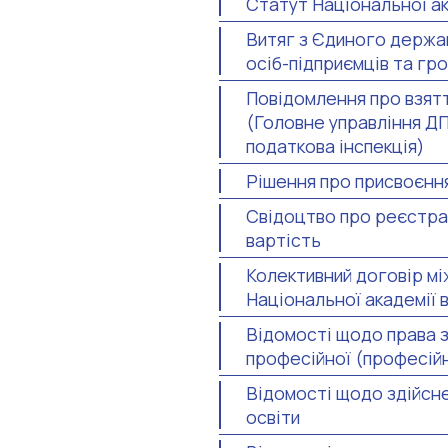
Статут Національної ак
Витяг з Єдиного держа
осіб-підприємців та г
Повідомлення про взятт
(Головне управління ДП
податкова інспекція)
Рішення про присвоєнн
Свідоцтво про реєстра
вартість
Колективний договір мі
Національної академії 
Відомості щодо права з
професійної (професійн
Відомості щодо здійсне
освіти