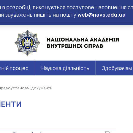
ся в розробці, виконується поступове наповнення ст
чи зауважень пишіть на пошту
web@navs.edu.ua
тній процес
Наукова діяльність
Здобувачам
Правоустановчі документи
МЕНТИ