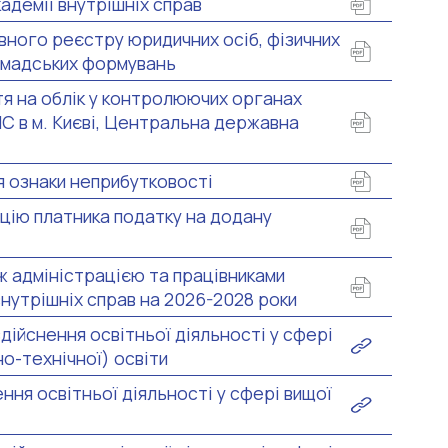
адемії внутрішніх справ
вного реєстру юридичних осіб, фізичних
ромадських формувань
я на облік у контролюючих органах
С в м. Києві, Центральна державна
я ознаки неприбутковості
цію платника податку на додану
ж адміністрацією та працівниками
внутрішніх справ на 2026-2028 роки
дійснення освітньої діяльності у сфері
о-технічної) освіти
ння освітньої діяльності у сфері вищої