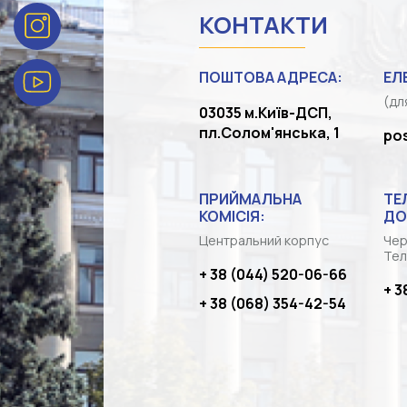
КОНТАКТИ
ПОШТОВА АДРЕСА:
ЕЛ
(дл
03035 м.Київ-ДСП,
пл.Солом'янська, 1
po
ПРИЙМАЛЬНА
ТЕ
КОМІСІЯ:
ДО
Центральний корпус
Чер
Тел
+ 38 (044) 520-06-66
+ 3
+ 38 (068) 354-42-54