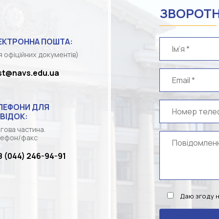
ЗВОРОТН
ЕКТРОННА ПОШТА:
я офіційних документів)
st@navs.edu.ua
ЛЕФОНИ ДЛЯ
ВІДОК:
гова частина.
ефон/факс
8 (044) 246-94-91
Даю згоду 