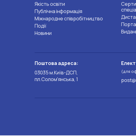
Якість освіти
Серти
спеці
Публічна інформація
Диста
Міжнародне співробітництво
Порта
Події
Видан
Новини
Поштова адреса:
Елект
(для о
03035 м.Київ-ДСП,
пл.Солом'янська, 1
post@