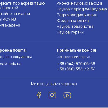
фікати про акредитацію
Анонси наукових заходів
альностей
Наукові періодичні видання
нційне навчання
Рада молодих вчених
л АСУ НЗ
Юридична клініка
ня академії
Наукові товариства
Наукові гуртки
ронна пошта:
Приймальна комісія:
фіційних документів)
Центральний корпус
navs.edu.ua
+ 38 (044) 520-06-66
+ 38 (068) 354-42-54
Ми в соціальних мережах