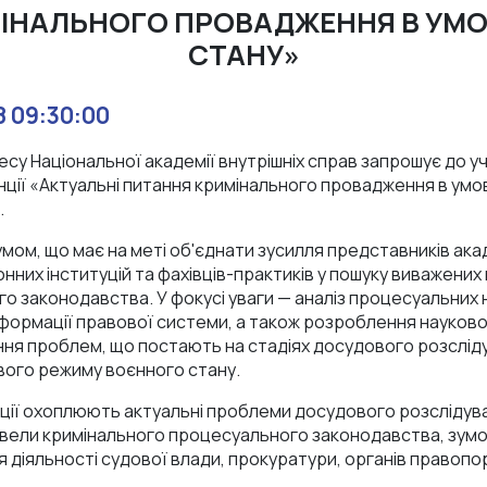
ІНАЛЬНОГО ПРОВАДЖЕННЯ В УМ
СТАНУ»
 09:30:00
у Національної академії внутрішніх справ запрошує до уча
ції «Актуальні питання кримінального провадження в умов
.
ом, що має на меті об'єднати зусилля представників акад
них інституцій та фахівців-практиків у пошуку виважених
 законодавства. У фокусі уваги — аналіз процесуальних н
формації правової системи, а також розроблення науков
ня проблем, що постають на стадіях досудового розслід
вого режиму воєнного стану.
ії охоплюють актуальні проблеми досудового розслідува
вели кримінального процесуального законодавства, зумо
 діяльності судової влади, прокуратури, органів правопо