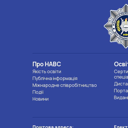
Про НАВС
Осві
Якість освіти
Серти
спеці
Публічна інформація
Диста
Міжнародне співробітництво
Порта
Події
Видан
Новини
Поштова адреса:
Елект