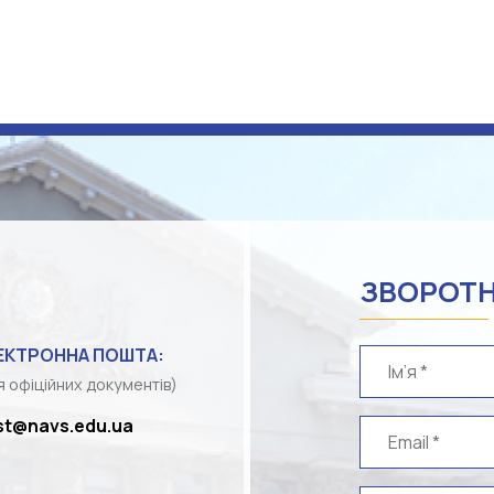
Link
ЗВОРОТН
ЕКТРОННА ПОШТА:
я офіційних документів)
st@navs.edu.ua