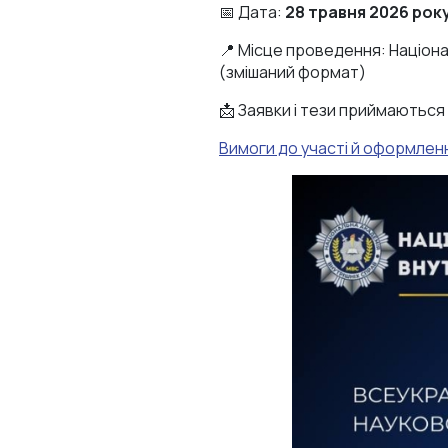
📅 Дата:
28 травня 2026 рок
📍 Місце проведення: Націона
(змішаний формат)
📩 Заявки і тези приймаються
Вимоги до участі й оформлен