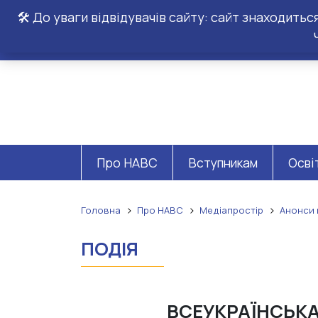
🛠️ До уваги відвідувачів сайту: сайт знаходить
Про НАВС
Вступникам
Осві
Головна
Про НАВС
Медіапростір
Анонси 
ПОДІЯ
ВСЕУКРАЇНСЬК