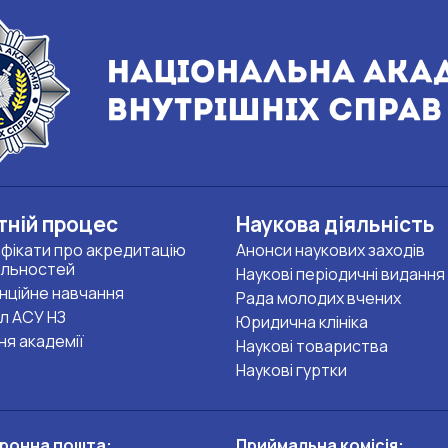
тній процес
Наукова діяльність
фікати про акредитацію
Анонси наукових заходів
альностей
Наукові періодичні видання
нційне навчання
Рада молодих вчених
л АСУ НЗ
Юридична клініка
ня академії
Наукові товариства
Наукові гуртки
ронна пошта:
Приймальна комісія: