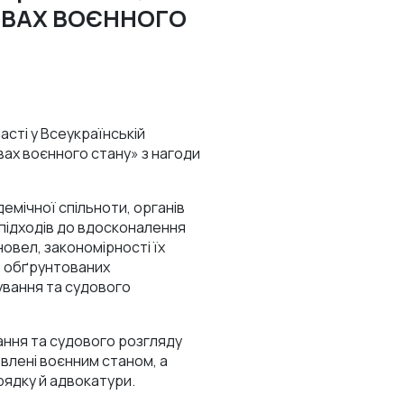
ОВАХ ВОЄННОГО
сті у Всеукраїнській
ах воєнного стану» з нагоди
емічної спільноти, органів
 підходів до вдосконалення
овел, закономірності їх
о обґрунтованих
ування та судового
ння та судового розгляду
влені воєнним станом, а
рядку й адвокатури.