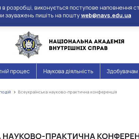
ся в розробці, виконується поступове наповнення ст
чи зауважень пишіть на пошту
web@navs.edu.ua
тній процес
Наукова діяльність
Здобувачам
подій
Всеукраїнська науково-практична конференція
А НАУКОВО-ПРАКТИЧНА КОНФЕРЕ