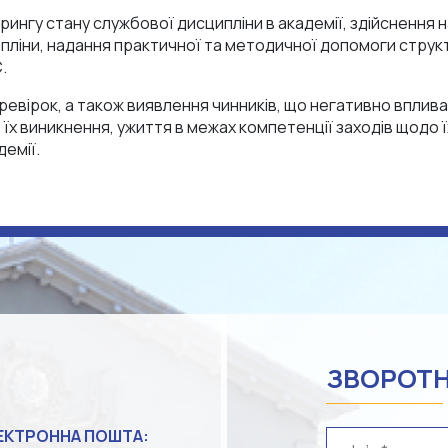
рингу стану службової дисципліни в академії, здійснення н
ліни, надання практичної та методичної допомоги струк
.
евірок, а також виявлення чинників, що негативно вплива
в їх виникнення, ужиття в межах компетенції заходів щодо 
демії.
ЗВОРОТН
ЕКТРОННА ПОШТА: