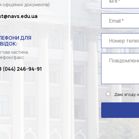
я офіційних документів)
st@navs.edu.ua
ЛЕФОНИ ДЛЯ
ВІДОК:
гова частина.
ефон/факс
8 (044) 246-94-91
Даю згоду 