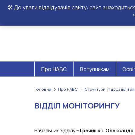
🛠️ До уваги відвідувачів сайту: сайт знаходить
Про НАВС
Вступникам
Осві
Головна
Про НАВС
Структурні підрозділи ак
ВІДДІЛ МОНІТОРИНГУ
Начальник відділу –
Гречишкін Олександр Ів