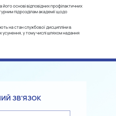
а його основі відповідних профілактичних
турним підрозділам академії щодо
ють на стан службової дисципліни в
їх усунення, у тому числі шляхом надання
ИЙ ЗВ'ЯЗОК