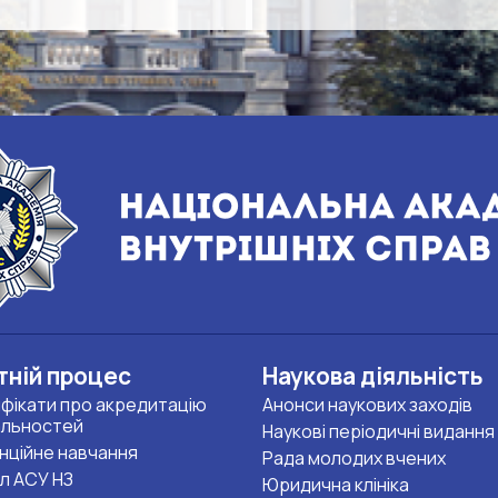
тній процес
Наукова діяльність
фікати про акредитацію
Анонси наукових заходів
альностей
Наукові періодичні видання
нційне навчання
Рада молодих вчених
л АСУ НЗ
Юридична клініка