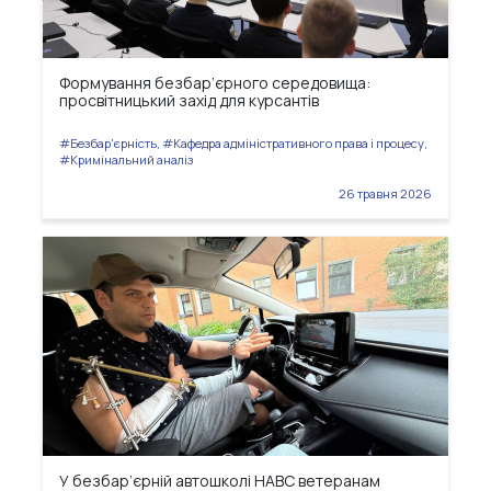
Формування безбар’єрного середовища:
просвітницький захід для курсантів
#Безбар'єрність, #Кафедра адміністративного права і процесу,
#Кримінальний аналіз
26 травня 2026
У безбар’єрній автошколі НАВС ветеранам