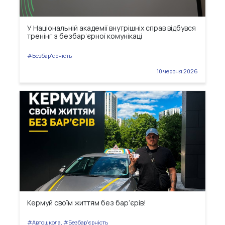
У Національній академії внутрішніх справ відбувся
тренінг з безбар’єрної комунікаці
#Безбар'єрність
10 червня 2026
Кермуй своїм життям без бар’єрів!
#Автошкола, #Безбар'єрність