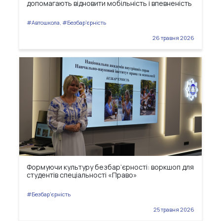
допомагають відновити мобільність і впевненість
#Автошкола, #Безбар'єрність
26 травня 2026
Формуючи культуру безбар’єрності: воркшоп для
студентів спеціальності «Право»
#Безбар'єрність
25 травня 2026