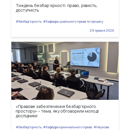
Тиждень безбар’єрності: право, рівність,
доступність
#Безбар'єрність, #Кафедра цивільного права та процесу
29 травня 2026
«Правове забезпечення безбарʼєрного
простору» – тема, яку обговорили молоді
дослідники
#Безбар'єрність, #Кафедра кримінального права, #Наукова