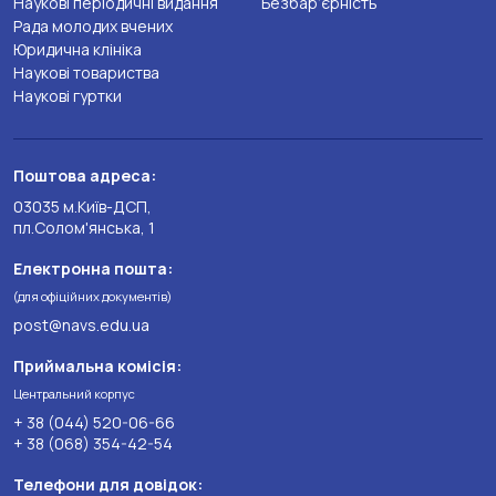
Наукові періодичні видання
Безбар’єрність
Рада молодих вчених
Юридична клініка
Наукові товариства
Наукові гуртки
Поштова адреса:
03035 м.Київ-ДСП,
пл.Солом'янська, 1
Електронна пошта:
(для офіційних документів)
post@navs.edu.ua
Приймальна комісія:
Центральний корпус
+ 38 (044) 520-06-66
+ 38 (068) 354-42-54
Телефони для довідок: