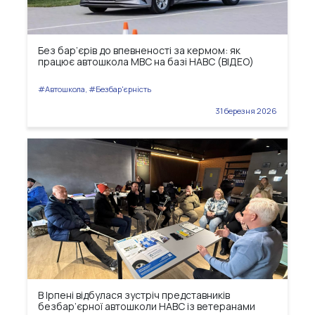
Без бар’єрів до впевненості за кермом: як
працює автошкола МВС на базі НАВС (ВІДЕО)
#Автошкола, #Безбар'єрність
31 березня 2026
В Ірпені відбулася зустріч представників
безбар’єрної автошколи НАВС із ветеранами