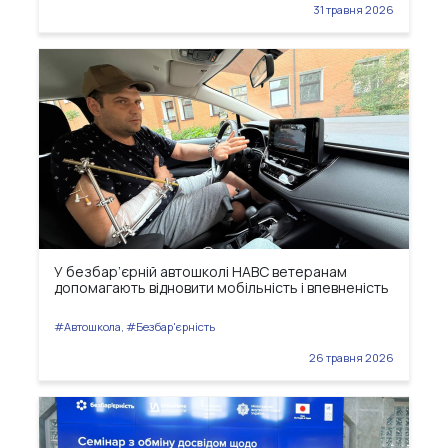
31 травня 2026
У безбар’єрній автошколі НАВС ветеранам
допомагають відновити мобільність і впевненість
#Автошкола, #Безбар'єрність
26 травня 2026