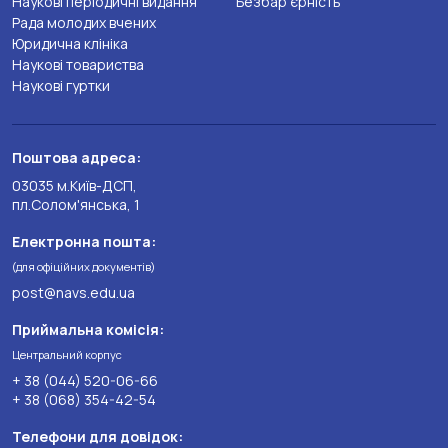
Наукові періодичні видання
Безбар’єрність
Рада молодих вчених
Юридична клініка
Наукові товариства
Наукові гуртки
Поштова адреса:
03035 м.Київ-ДСП,
пл.Солом'янська, 1
Електронна пошта:
(для офіційних документів)
post@navs.edu.ua
Приймальна комісія:
Центральний корпус
+ 38 (044) 520-06-66
+ 38 (068) 354-42-54
Телефони для довідок: