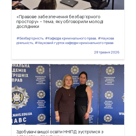
«Правове забезпечення безбарʼєрного
простору» – тема, яку обговорили молоді
дослідники
#Безбар'єрність, #Кафедра кримінального права, #Наукова
діяльність, #Науковий гурток кафедри кримінального права
28 травня 2026
Здобувачі вищої освіти ННІПД зустрілися з