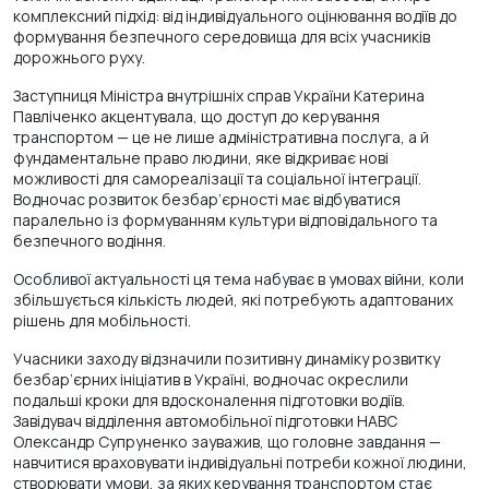
комплексний підхід: від індивідуального оцінювання водіїв до
формування безпечного середовища для всіх учасників
дорожнього руху.
Заступниця Міністра внутрішніх справ України Катерина
Павліченко акцентувала, що доступ до керування
транспортом — це не лише адміністративна послуга, а й
фундаментальне право людини, яке відкриває нові
можливості для самореалізації та соціальної інтеграції.
Водночас розвиток безбар’єрності має відбуватися
паралельно із формуванням культури відповідального та
безпечного водіння.
Особливої актуальності ця тема набуває в умовах війни, коли
збільшується кількість людей, які потребують адаптованих
рішень для мобільності.
Учасники заходу відзначили позитивну динаміку розвитку
безбар’єрних ініціатив в Україні, водночас окреслили
подальші кроки для вдосконалення підготовки водіїв.
Завідувач відділення автомобільної підготовки НАВС
Олександр Супруненко зауважив, що головне завдання —
навчитися враховувати індивідуальні потреби кожної людини,
створювати умови, за яких керування транспортом стає