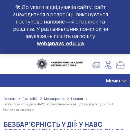
🛠️ До уваги відвідувачів сайту: сайт
знаходиться в розробці, виконується
поступове наповнення сторінок та
розділів. У разі виявлення помилок чи
зауважень пишіть на пошту
web@navs.edu.ua
Меню
Головна
Про НАВС
Медіапростір
Новини
Безбар’єрність у дії: у НАВС обговорили сучасні підходи до доступного й
безпечного водіння
БЕЗБАР’ЄРНІСТЬ У ДІЇ: У НАВС