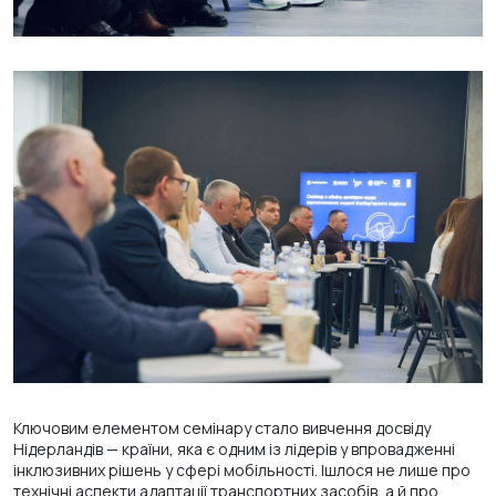
Ключовим елементом семінару стало вивчення досвіду
Нідерландів — країни, яка є одним із лідерів у впровадженні
інклюзивних рішень у сфері мобільності. Ішлося не лише про
технічні аспекти адаптації транспортних засобів, а й про