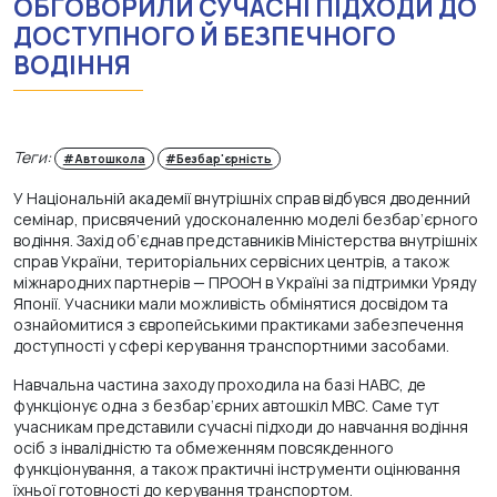
ОБГОВОРИЛИ СУЧАСНІ ПІДХОДИ ДО
ДОСТУПНОГО Й БЕЗПЕЧНОГО
ВОДІННЯ
Теги:
#Автошкола
#Безбар'єрність
У Національній академії внутрішніх справ відбувся дводенний
семінар, присвячений удосконаленню моделі безбар’єрного
водіння. Захід об’єднав представників Міністерства внутрішніх
справ України, територіальних сервісних центрів, а також
міжнародних партнерів — ПРООН в Україні за підтримки Уряду
Японії. Учасники мали можливість обмінятися досвідом та
ознайомитися з європейськими практиками забезпечення
доступності у сфері керування транспортними засобами.
Навчальна частина заходу проходила на базі НАВС, де
функціонує одна з безбар’єрних автошкіл МВС. Саме тут
учасникам представили сучасні підходи до навчання водіння
осіб з інвалідністю та обмеженням повсякденного
функціонування, а також практичні інструменти оцінювання
їхньої готовності до керування транспортом.