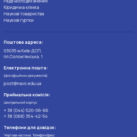
Рада молодих вчених
Юридична клініка
Наукові товариства
Наукові гуртки
Поштова адреса:
03035 м.Київ-ДСП,
пл.Солом'янська, 1
Електронна пошта:
(для офіційних документів)
post@navs.edu.ua
Приймальна комісія:
Центральний корпус
+ 38 (044) 520-06-66
+ 38 (068) 354-42-54
Телефони для довідок:
Чергова частина. Телефон/факс