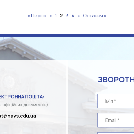
« Перша
«
1
2
3
4
»
Остання »
ЗВОРОТН
ЕКТРОННА ПОШТА:
я офіційних документів)
st@navs.edu.ua