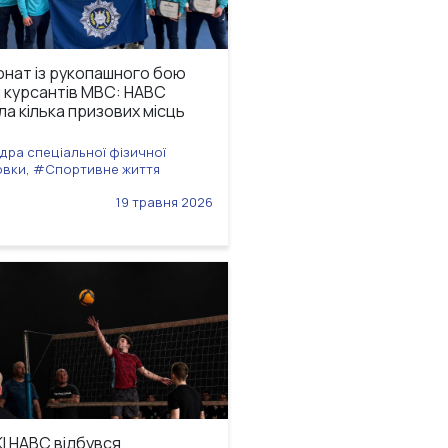
онат із рукопашного бою
 курсантів МВС: НАВС
ла кілька призових місць
ра спеціальної фізичної
овки, #Спортивне життя
19 травня 2026
КІ НАВС відбувся