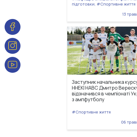
підготовки, #Спортивне життя
13 трав
Заступник начальника курс
ННЕКІ НАВС Дмитро Вереск
відзначився в чемпіонаті У
з ампфутболу
#Спортивне життя
06 трав