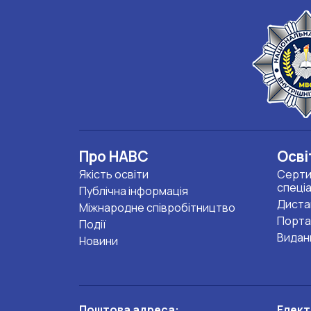
Про НАВС
Осві
Якість освіти
Серти
спеці
Публічна інформація
Диста
Міжнародне співробітництво
Порта
Події
Видан
Новини
Поштова адреса:
Елект