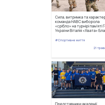
Сила, витримка та характе
команда НАВС виборола
«срібло» на турнірі пам’яті 
України Віталія «Хвата» Бл
#Спортивне життя
21 трав
Представники академії