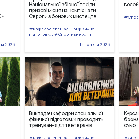
Національної збірної посіли
волей
призові місця на чемпіонати
6»
Європи з бойових мистецтв
#Спорт
ї
#Кафедра спеціальної фізичної
підготовки, #Спортивне життя
ня 2026
18 травня 2026
Викладач кафедри спеціальної
Курса
фізичної підготовки проводить
бронзу
тренування для ветеранів
сумо
ї
#Кафедра спеціальної фізичної
#Спорт