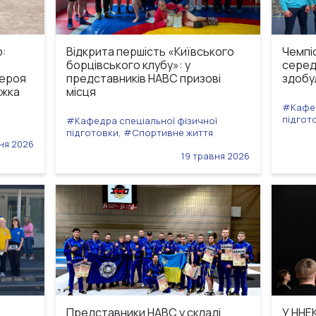
р:
Відкрита першість «Київського
Чемпі
борцівського клубу»: у
серед
Героя
представників НАВС призові
здобу
ажка
місця
#Кафед
підгот
#Кафедра спеціальної фізичної
підготовки, #Спортивне життя
ня 2026
19 травня 2026
Представники НАВС у складі
У ННЕ