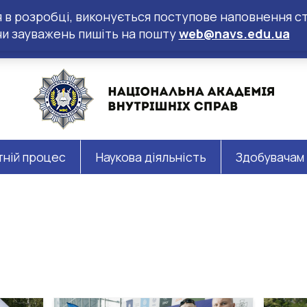
ся в розробці, виконується поступове наповнення ст
чи зауважень пишіть на пошту
web@navs.edu.ua
тній процес
Наукова діяльність
Здобувачам