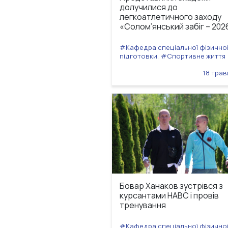
долучилися до
легкоатлетичного заходу
«Солом’янський забіг – 202
#Кафедра спеціальної фізично
підготовки, #Спортивне життя
18 трав
Бовар Ханаков зустрівся з
курсантами НАВС і провів
тренування
#Кафедра спеціальної фізично