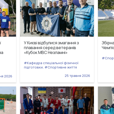
ї
У Києві відбулися змагання з
Збірн
плавання серед ветеранів
Чемпі
за
«Кубок МВС Незламні»
#Спорт
#Кафедра спеціальної фізичної
підготовки, #Спортивне життя
25 травня 2026
ня 2026