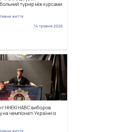
больний турнір між курсами
ивне життя
14 травня 2026
нт ННЕКІ НАВС виборов
 на чемпіонаті України із
ивне життя