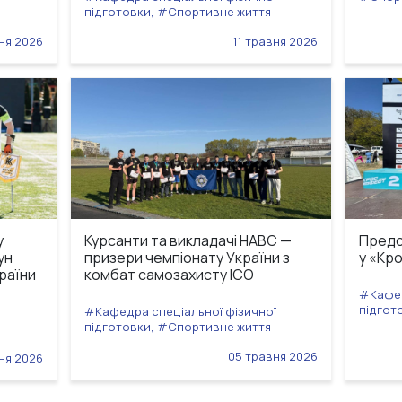
підготовки, #Спортивне життя
ня 2026
11 травня 2026
у
Курсанти та викладачі НАВС —
Предс
ун
призери чемпіонату України з
у «Кр
країни
комбат самозахисту ІСО
#Кафед
підгот
#Кафедра спеціальної фізичної
підготовки, #Спортивне життя
05 травня 2026
ня 2026