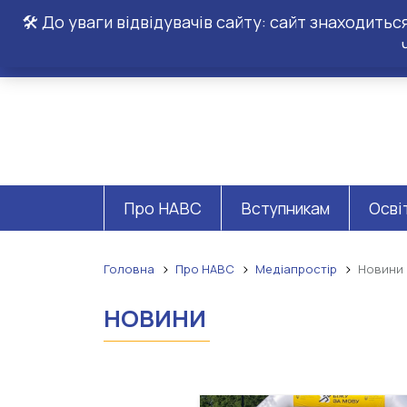
🛠️ До уваги відвідувачів сайту: сайт знаходить
Про НАВС
Вступникам
Осві
Головна
Про НАВС
Медіапростір
Новини
НОВИНИ