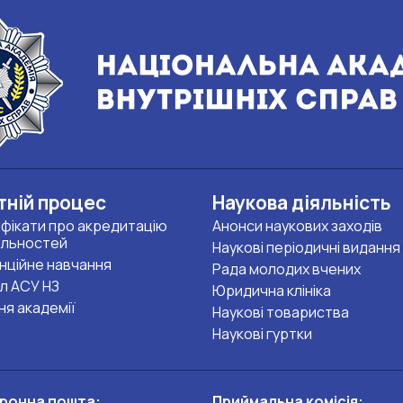
тній процес
Наукова діяльність
фікати про акредитацію
Анонси наукових заходів
альностей
Наукові періодичні видання
нційне навчання
Рада молодих вчених
л АСУ НЗ
Юридична клініка
ня академії
Наукові товариства
Наукові гуртки
ронна пошта:
Приймальна комісія: