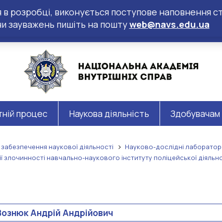
ся в розробці, виконується поступове наповнення ст
чи зауважень пишіть на пошту
web@navs.edu.ua
тній процес
Наукова діяльність
Здобувачам
 забезпечення наукової діяльності
Науково-дослідні лабораторі
 злочинності навчально-наукового інституту поліцейської діяльно
Вознюк Андрій Андрійович