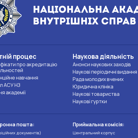
тній процес
Наукова діяльність
фікати про акредитацію
Анонси наукових заходів
альностей
Наукові періодичні видання
нційне навчання
Рада молодих вчених
л АСУ НЗ
Юридична клініка
ня академії
Наукові товариства
Наукові гуртки
ронна пошта:
Приймальна комісія:
фіційних документів)
Центральний корпус