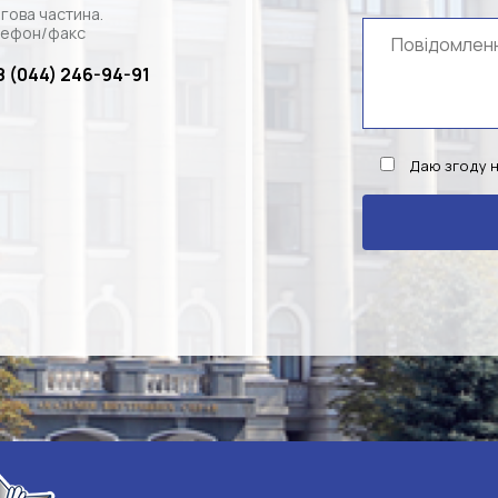
гова частина.
ефон/факс
8 (044) 246-94-91
Даю згоду 