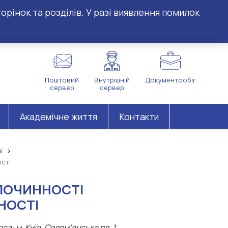
орінок та розділів. У разі виявлення помилок
Поштовий
Внутрішній
Документообіг
сервер
сервер
Академічне життя
Контакти
ї
сті
ЗЛОЧИННОСТІ
НОСТІ
а: м. Київ, Солом’янська пл. 1