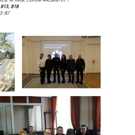
 813, 818
3-87