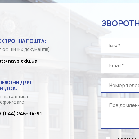
ЗВОРОТН
ЕКТРОННА ПОШТА:
я офіційних документів)
st@navs.edu.ua
ЛЕФОНИ ДЛЯ
ВІДОК:
гова частина.
ефон/факс
8 (044) 246-94-91
Даю згоду 