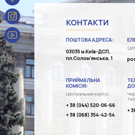
КОНТАКТИ
ПОШТОВА АДРЕСА:
ЕЛ
(дл
03035 м.Київ-ДСП,
пл.Солом'янська, 1
po
ПРИЙМАЛЬНА
ТЕ
КОМІСІЯ:
ДО
Центральний корпус
Чер
Тел
+ 38 (044) 520-06-66
+ 3
+ 38 (068) 354-42-54