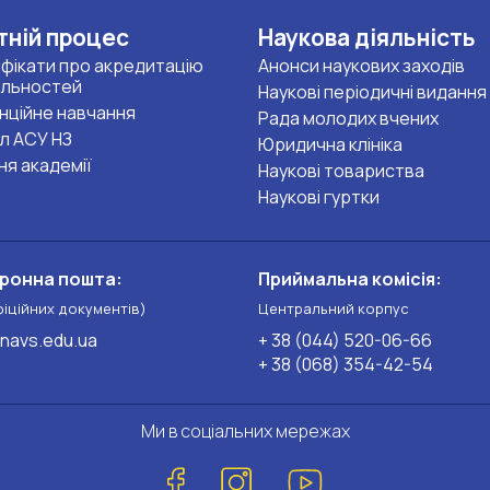
тній процес
Наукова діяльність
фікати про акредитацію
Анонси наукових заходів
альностей
Наукові періодичні видання
нційне навчання
Рада молодих вчених
л АСУ НЗ
Юридична клініка
ня академії
Наукові товариства
Наукові гуртки
ронна пошта:
Приймальна комісія:
фіційних документів)
Центральний корпус
navs.edu.ua
+ 38 (044) 520-06-66
+ 38 (068) 354-42-54
Ми в соціальних мережах