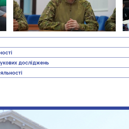
ності
аукових досліджень
іяльності