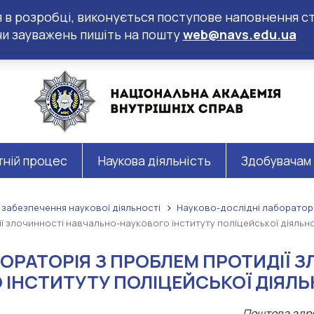
ся в розробці, виконується поступове наповнення ст
чи зауважень пишіть на пошту
web@navs.edu.ua
тній процес
Наукова діяльність
Здобувачам
 забезпечення наукової діяльності
Науково-дослідні лабораторі
 злочинності навчально-наукового інституту поліцейської діяльно
ОРАТОРІЯ З ПРОБЛЕМ ПРОТИДІЇ 
ІНСТИТУТУ ПОЛІЦЕЙСЬКОЇ ДІЯЛЬ
Поштова адрес