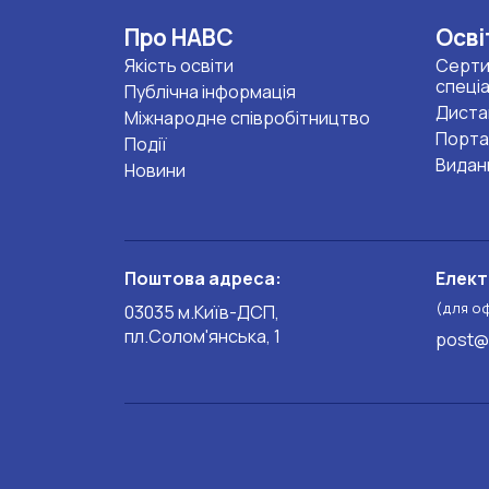
Про НАВС
Осві
Якість освіти
Серти
спеці
Публічна інформація
Диста
Міжнародне співробітництво
Порта
Події
Видан
Новини
Поштова адреса:
Елект
(для о
03035 м.Київ-ДСП,
пл.Солом'янська, 1
post@