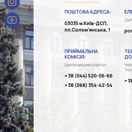
ПОШТОВА АДРЕСА:
ЕЛ
(дл
03035 м.Київ-ДСП,
пл.Солом'янська, 1
po
ПРИЙМАЛЬНА
ТЕ
КОМІСІЯ:
ДО
Центральний корпус
Чер
Тел
+ 38 (044) 520-06-66
+ 3
+ 38 (068) 354-42-54