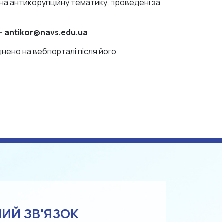
на антикорупційну тематику, проведені за
 –
antikor@navs.edu.ua
нено на вебпорталі після його
ИЙ ЗВ'ЯЗОК