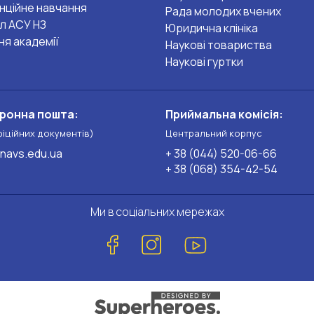
нційне навчання
Рада молодих вчених
л АСУ НЗ
Юридична клініка
ня академії
Наукові товариства
Наукові гуртки
ронна пошта:
Приймальна комісія:
фіційних документів)
Центральний корпус
navs.edu.ua
+ 38 (044) 520-06-66
+ 38 (068) 354-42-54
Ми в соціальних мережах