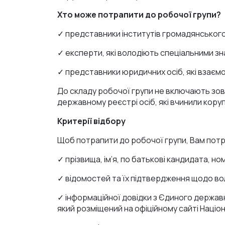
Хто може потрапити до робочої групи?
✓ представники інститутів громадянського
✓ експерти, які володіють спеціальними зна
✓ представники юридичних осіб, які взаєм
До складу робочої групи не включають зовні
державному реєстрі осіб, які вчинили коруп
Критерії відбору
Щоб потрапити до робочої групи, Вам потр
✓ прізвища, ім’я, по батькові кандидата, 
✓ відомостей та їх підтвердження щодо вол
✓ інформаційної довідки з Єдиного державн
який розміщений на офіційному сайті Націон