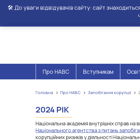
🛠️ До уваги відвідувачів сайту: сайт знаходить
Про НАВС
Вступникам
Осві
Головна
Про НАВС
Запобігання корупції
2024 РІК
Національна академія внутрішніх справ на 
Національного агентства з питань запобіганн
корупційних ризиків у діяльності Національн