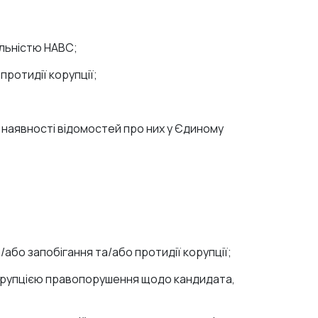
яльністю НАВС;
протидії корупції;
і наявності відомостей про них у Єдиному
;
або запобігання та/або протидії корупції;
з корупцією правопорушення щодо кандидата,