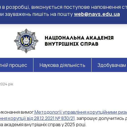
ся в розробці, виконується поступове наповнення ст
чи зауважень пишіть на пошту
web@navs.edu.ua
тній процес
Наукова діяльність
Здобувачам
2024 рік
виконання вимог
Методології управління корупційними риз
я корупції від 28.12.2021 № 830/21,
запрошує долучитись д
а академія внутрішніх справ у 2025 році.