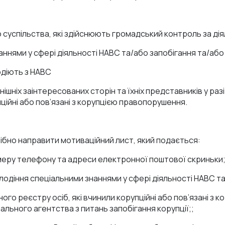
 суспільства, які здійснюють громадський контроль за ді
ннями у сфері діяльності НАВС та/або запобігання та/або 
одіють з НАВС
шніх заінтересованих сторін та їхніх представників у раз
ційні або пов’язані з корупцією правопорушення.
ібно направити мотиваційний лист, який подається:
номеру телефону та адреси електронної поштової скриньки
одіння спеціальними знаннями у сфері діяльності НАВС та/
ого реєстру осіб, які вчинили корупційні або пов’язані 
ального агентства з питань запобігання корупції;;