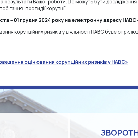
а результати Вашої роботи. Це можуть бути дослідження 
побігання і протидії корупції.
та – 01 грудня 2024 року на електронну адресу НАВС
ання корупційних ризиків у діяльності НАВС буде оприлюд
ведення оцінювання корупційних ризиків у НАВС»
ЗВОРОТН