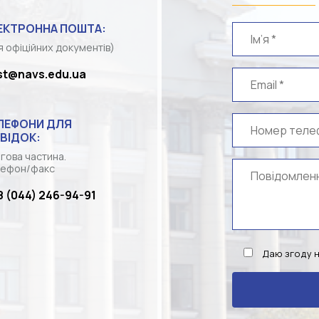
ЕКТРОННА ПОШТА:
я офіційних документів)
st@navs.edu.ua
ЛЕФОНИ ДЛЯ
ВІДОК:
гова частина.
ефон/факс
8 (044) 246-94-91
Даю згоду 