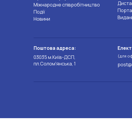
Диста
Міжнародне співробітництво
Порта
Події
Видан
Новини
Поштова адреса:
Елект
(для о
03035 м.Київ-ДСП,
пл.Солом'янська, 1
post@