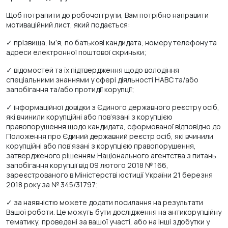
Щоб потрапити до робочої групи, Вам потрібно направити
мотиваційний лист, який подається:
✓ прізвища, ім’я, по батькові кандидата, номеру телефону та
адреси електронної поштової скриньки;
✓ відомостей та їх підтвердження щодо володіння
спеціальними знаннями у сфері діяльності НАВС та/або
запобігання та/або протидії корупції;
✓ інформаційної довідки з Єдиного державного реєстру осіб,
які вчинили корупційні або пов’язані з корупцією
правопорушення щодо кандидата, сформованої відповідно до
Положення про Єдиний державний реєстр осіб, які вчинили
корупційні або пов’язані з корупцією правопорушення,
затвердженого рішенням Національного агентства з питань
запобігання корупції від 09 лютого 2018 № 166,
зареєстрованого в Міністерстві юстиції України 21 березня
2018 року за № 345/31797;
✓ за наявністю можете додати посилання на результати
Вашої роботи. Це можуть бути дослідження на антикорупційну
тематику, проведені за вашої участі, або на інші здобутки у