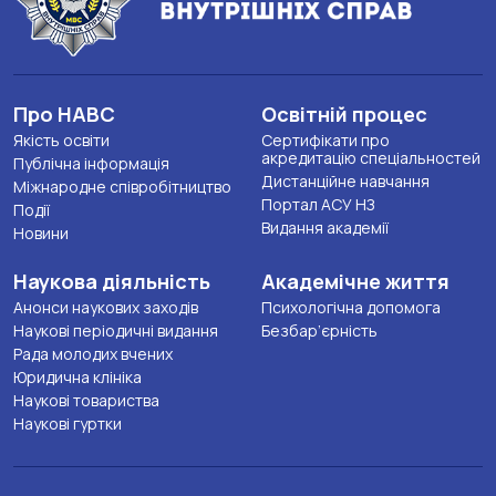
Про НАВС
Освітній процес
Якість освіти
Сертифікати про
акредитацію спеціальностей
Публічна інформація
Дистанційне навчання
Міжнародне співробітництво
Портал АСУ НЗ
Події
Видання академії
Новини
Наукова діяльність
Академічне життя
Анонси наукових заходів
Психологічна допомога
Наукові періодичні видання
Безбар’єрність
Рада молодих вчених
Юридична клініка
Наукові товариства
Наукові гуртки