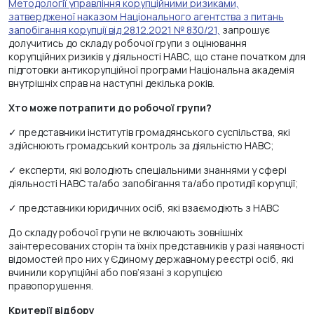
Методології управління корупційними ризиками,
затвердженої наказом Національного агентства з питань
запобігання корупції від 28.12.2021 № 830/21,
запрошує
долучитись до складу робочої групи з оцінювання
корупційних ризиків у діяльності НАВС, що стане початком для
підготовки антикорупційної програми Національна академія
внутрішніх справ на наступні декілька років.
Хто може потрапити до робочої групи?
✓ представники інститутів громадянського суспільства, які
здійснюють громадський контроль за діяльністю НАВС;
✓ експерти, які володіють спеціальними знаннями у сфері
діяльності НАВС та/або запобігання та/або протидії корупції;
✓ представники юридичних осіб, які взаємодіють з НАВС
До складу робочої групи не включають зовнішніх
заінтересованих сторін та їхніх представників у разі наявності
відомостей про них у Єдиному державному реєстрі осіб, які
вчинили корупційні або пов’язані з корупцією
правопорушення.
Критерії відбору