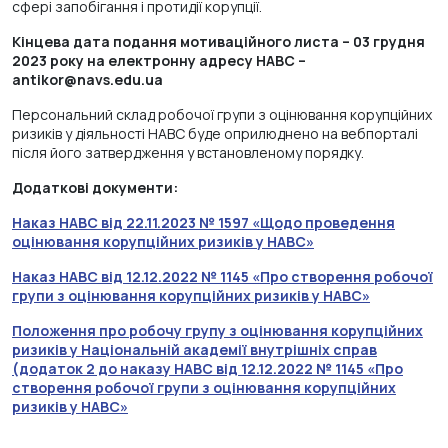
сфері запобігання і протидії корупції.
Кінцева дата подання мотиваційного листа – 03 грудня
2023 року на електронну адресу НАВС –
antikor@navs.edu.ua
Персональний склад робочої групи з оцінювання корупційних
ризиків у діяльності НАВС буде оприлюднено на вебпорталі
після його затвердження у встановленому порядку.
Додаткові документи:
Наказ НАВС від 22.11.2023 № 1597 «Щодо проведення
оцінювання корупційних ризиків у НАВС»
Наказ НАВС від 12.12.2022 № 1145 «Про створення робочої
групи з оцінювання корупційних ризиків у НАВС»
Положення про робочу групу з оцінювання корупційних
ризиків у Національній академії внутрішніх справ
(додаток 2 до наказу НАВС від 12.12.2022 № 1145 «Про
створення робочої групи з оцінювання корупційних
ризиків у НАВС»