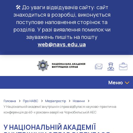
🛠️ До уваги відвідувачів сайту: сайт
знаходиться в розробці, виконується
поступове наповнення сторінок та
розділів. У разі виявлення помилок чи
зауважень пишіть на пошту
web@navs.edu.ua
Меню
Головна
Про НАВС
Медіапростір
Новини
У Національній академії внутрішніх справ відбулася науково-практична
конференція до 40-х роковин аварії на Чорнобильській АЕС
У НАЦІОНАЛЬНІЙ АКАДЕМІЇ