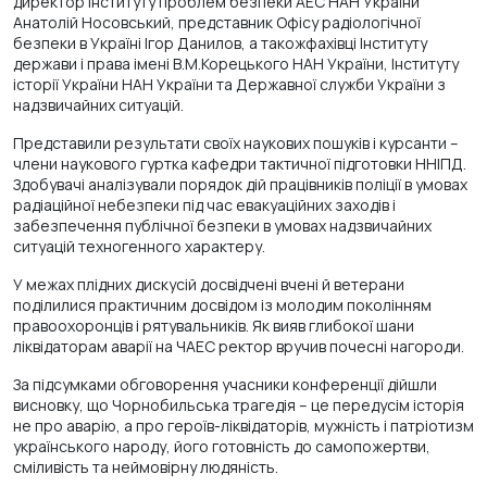
директор Інституту проблем безпеки АЕС НАН України
Анатолій Носовський, представник Офісу радіологічної
безпеки в Україні Ігор Данилов, а такожфахівці Інституту
держави і права імені В.М.Корецького НАН України, Інституту
історії України НАН України та Державної служби України з
надзвичайних ситуацій.
Представили результати своїх наукових пошуків і курсанти –
члени наукового гуртка кафедри тактичної підготовки ННІПД.
Здобувачі аналізували порядок дій працівників поліції в умовах
радіаційної небезпеки під час евакуаційних заходів і
забезпечення публічної безпеки в умовах надзвичайних
ситуацій техногенного характеру.
У межах плідних дискусій досвідчені вчені й ветерани
поділилися практичним досвідом із молодим поколінням
правоохоронців і рятувальників. Як вияв глибокої шани
ліквідаторам аварії на ЧАЕС ректор вручив почесні нагороди.
За підсумками обговорення учасники конференції дійшли
висновку, що Чорнобильська трагедія – це передусім історія
не про аварію, а про героїв-ліквідаторів, мужність і патріотизм
українського народу, його готовність до самопожертви,
сміливість та неймовірну людяність.