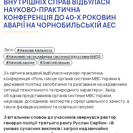
ВНУТРІШНІХ СПРАВ ВІДБУЛАСЯ
НАУКОВО-ПРАКТИЧНА
КОНФЕРЕНЦІЯ ДО 40-Х РОКОВИН
АВАРІЇ НА ЧОРНОБИЛЬСЬКІЙ АЕС
Теги:
#Наукова діяльність
#Науковий гурток кафедри тактичної підготовки ННІПД
#Наукові заходи
#Освітній процес
24 квітня в академії відбулася науково-практична
конференція «Роль і місце органів системи МВС України в
державній політиці запобігання та реагування на надзвичайні
ситуації техногенного та природного характеру». Захід
об’єднав представників органів системи МВС України,
науковців, дослідників, експертів у сфері цивільного захисту, а
також фахівців музейної та освітньої галузей.
З вітальним словом до учасників звернувся ректор
генерал поліції третього рангу Руслан Сербин: «В
умовах сучасних викликів і загроз надзвичайно