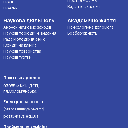
Портал АСУ НЗ
Події
Видання академії
Новини
Наукова діяльність
Академічне життя
Анонси наукових заходів
Психологічна допомога
Наукові періодичні видання
Безбар’єрність
Рада молодих вчених
Юридична клініка
Наукові товариства
Наукові гуртки
Поштова адреса:
03035 м.Київ-ДСП,
пл.Солом'янська, 1
Електронна пошта:
(для офіційних документів)
post@navs.edu.ua
Приймальна комісія: