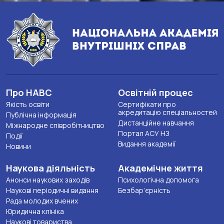
Про НАВС
Освітній процес
Якість освіти
Сертифікати про
акредитацію спеціальностей
Публічна інформація
Дистанційне навчання
Міжнародне співробітництво
Портал АСУ НЗ
Події
Видання академії
Новини
Наукова діяльність
Академічне життя
Анонси наукових заходів
Психологічна допомога
Наукові періодичні видання
Безбар’єрність
Рада молодих вчених
Юридична клініка
Наукові товариства