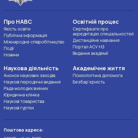
Про НАВС
Освітній процес
Якість освіти
Сертифікати про
акредитацію спеціальностей
Публічна інформація
Дистанційне навчання
Міжнародне співробітництво
Портал АСУ НЗ
Події
Видання академії
Новини
Наукова діяльність
Академічне життя
Анонси наукових заходів
Психологічна допомога
Наукові періодичні видання
Безбар’єрність
Рада молодих вчених
Юридична клініка
Наукові товариства
Наукові гуртки
Поштова адреса: