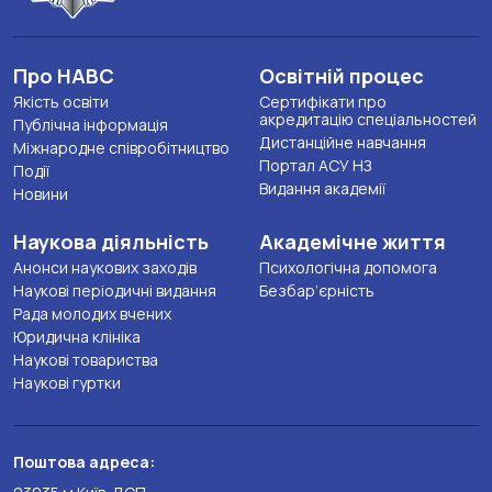
Про НАВС
Освітній процес
Якість освіти
Сертифікати про
акредитацію спеціальностей
Публічна інформація
Дистанційне навчання
Міжнародне співробітництво
Портал АСУ НЗ
Події
Видання академії
Новини
Наукова діяльність
Академічне життя
Анонси наукових заходів
Психологічна допомога
Наукові періодичні видання
Безбар’єрність
Рада молодих вчених
Юридична клініка
Наукові товариства
Наукові гуртки
Поштова адреса: