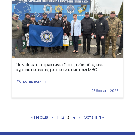
Чемпіонат із практичної стрільби об’єднав
курсантів закладів освіти в системі МВС
#Спортивне життя
23 березня 2026
« Перша
«
1
2
3
4
»
Остання »