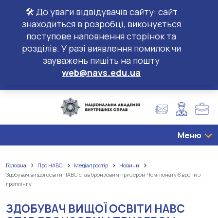
🛠️ До уваги відвідувачів сайту: сайт
знаходиться в розробці, виконується
поступове наповнення сторінок та
розділів. У разі виявлення помилок чи
зауважень пишіть на пошту
web@navs.edu.ua
Меню
Головна
Про НАВС
Медіапростір
Новини
Здобувач вищої освіти НАВС став бронзовим призером Чемпіонату Європи з
греплінгу
ЗДОБУВАЧ ВИЩОЇ ОСВІТИ НАВС