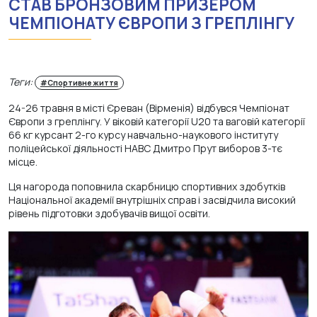
СТАВ БРОНЗОВИМ ПРИЗЕРОМ
ЧЕМПІОНАТУ ЄВРОПИ З ГРЕПЛІНГУ
Теги:
#Спортивне життя
24-26 травня в місті Єреван (Вірменія) відбувся Чемпіонат
Європи з греплінгу. У віковій категорії U20 та ваговій категорії
66 кг курсант 2-го курсу навчально-наукового інституту
поліцейської діяльності НАВС Дмитро Прут виборов 3-тє
місце.
Ця нагорода поповнила скарбницю спортивних здобутків
Національної академії внутрішніх справ і засвідчила високий
рівень підготовки здобувачів вищої освіти.