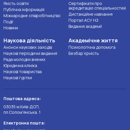
Якість освіти
Сертифікати про
акредитацію спеціальностей
Публічна інформація
Дистанційне навчання
Міжнародне співробітництво
Портал АСУ НЗ
Події
Видання академії
Новини
Наукова діяльність
Академічне життя
Анонси наукових заходів
Психологічна допомога
Наукові періодичні видання
Безбар’єрність
Рада молодих вчених
Юридична клініка
Наукові товариства
Наукові гуртки
Поштова адреса:
03035 м.Київ-ДСП,
пл.Солом'янська, 1
Електронна пошта: