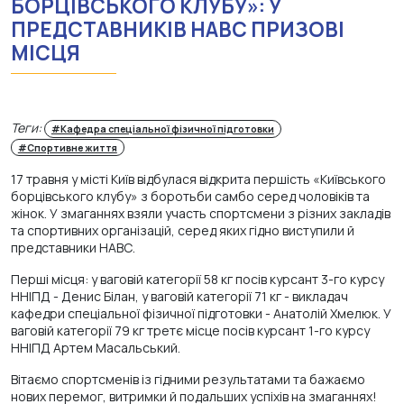
БОРЦІВСЬКОГО КЛУБУ»: У
ПРЕДСТАВНИКІВ НАВС ПРИЗОВІ
МІСЦЯ
Теги:
#Кафедра спеціальної фізичної підготовки
#Спортивне життя
17 травня у місті Київ відбулася відкрита першість «Київського
борцівського клубу» з боротьби самбо серед чоловіків та
жінок. У змаганнях взяли участь спортсмени з різних закладів
та спортивних організацій, серед яких гідно виступили й
представники НАВС.
Перші місця: у ваговій категорії 58 кг посів курсант 3-го курсу
ННІПД - Денис Білан, у ваговій категорії 71 кг - викладач
кафедри спеціальної фізичної підготовки - Анатолій Хмелюк. У
ваговій категорії 79 кг третє місце посів курсант 1-го курсу
ННІПД Артем Масальський.
Вітаємо спортсменів із гідними результатами та бажаємо
нових перемог, витримки й подальших успіхів на змаганнях!