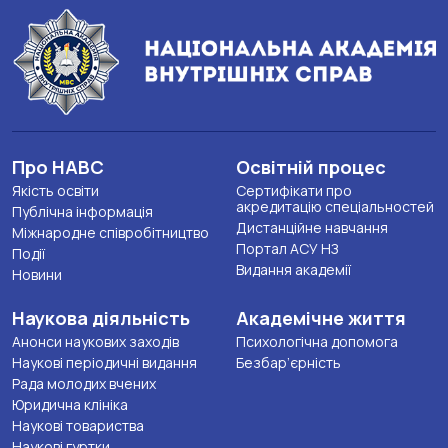
Про НАВС
Освітній процес
Якість освіти
Сертифікати про
акредитацію спеціальностей
Публічна інформація
Дистанційне навчання
Міжнародне співробітництво
Портал АСУ НЗ
Події
Видання академії
Новини
Наукова діяльність
Академічне життя
Анонси наукових заходів
Психологічна допомога
Наукові періодичні видання
Безбар’єрність
Рада молодих вчених
Юридична клініка
Наукові товариства
Наукові гуртки