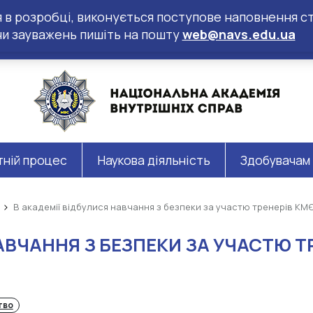
ся в розробці, виконується поступове наповнення ст
чи зауважень пишіть на пошту
web@navs.edu.ua
тній процес
Наукова діяльність
Здобувачам
В академії відбулися навчання з безпеки за участю тренерів КМ
НАВЧАННЯ З БЕЗПЕКИ ЗА УЧАСТЮ Т
тво