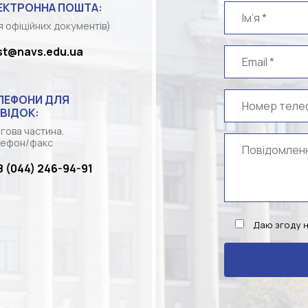
ЕКТРОННА ПОШТА:
я офіційних документів)
st@navs.edu.ua
ЛЕФОНИ ДЛЯ
ВІДОК:
гова частина.
ефон/факс
8 (044) 246-94-91
Даю згоду 