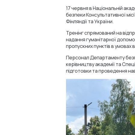
17 червня в Національній ака
безпеки Консультативної місі
Фінляндії та України.
Тренінг спрямований на відпр
надання гуманітарної допом
пропускних пунктів в умовах 
Персонал Департаменту безпе
керівництву академії та Спе
підготовки та проведення на