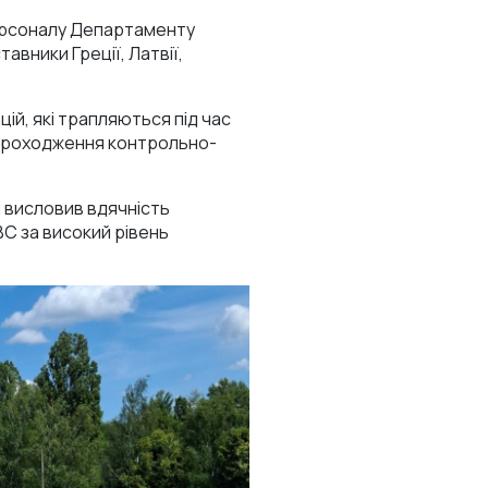
персоналу Департаменту
авники Греції, Латвії,
ій, які трапляються під час
 проходження контрольно-
 висловив вдячність
С за високий рівень