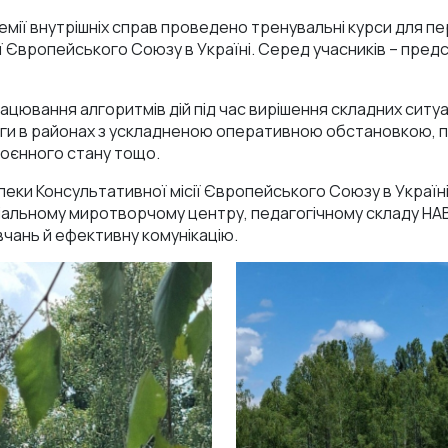
демії внутрішніх справ проведено тренувальні курси для 
ї Європейського Союзу в Україні. Серед учасників – предст
ацювання алгоритмів дій під час вирішення складних ситуац
оги в районах з ускладненою оперативною обстановкою,
воєнного стану тощо.
ки Консультативної місії Європейського Союзу в Україні
ціальному миротворчому центру, педагогічному складу НАВ
вчань й ефективну комунікацію.