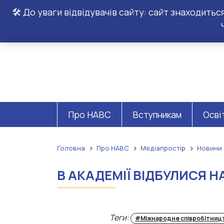
🛠️ До уваги відвідувачів сайту: сайт знаходить
Про НАВС
Вступникам
Осві
Головна
Про НАВС
Медіапростір
Новини
В АКАДЕМІЇ ВІДБУЛИСЯ 
Теги:
#Міжнародне співробітниц