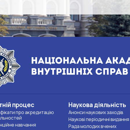
тній процес
Наукова діяльність
фікати про акредитацію
Анонси наукових заходів
альностей
Наукові періодичні видання
нційне навчання
Рада молодих вчених