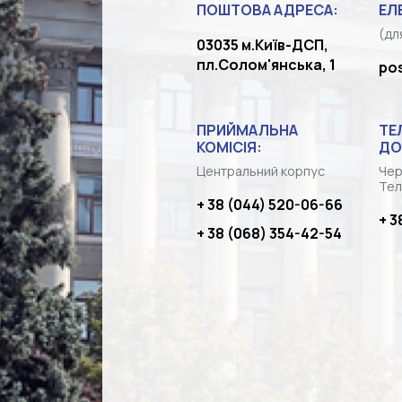
ПОШТОВА АДРЕСА:
ЕЛ
(дл
03035 м.Київ-ДСП,
пл.Солом'янська, 1
po
ПРИЙМАЛЬНА
ТЕ
КОМІСІЯ:
ДО
Центральний корпус
Чер
Тел
+ 38 (044) 520-06-66
+ 3
+ 38 (068) 354-42-54