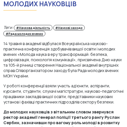
МОЛОДИХ НАУКОВЦІВ
Теги:
#Наукова діяльність
#Наукові заходи
#Рада молодих вчених
14 травня в академії відбулася Всеукраїнська науково-
практична конференція здобувачів вищої освіти і молодих
вчених «Молода наука в еру трансформацій: безпека,
цифровізація, психологія комунікації», присвячена Дню науки
та 105-й річниці створення Національної академії внутрішніх
справ.Співорганізатором заходу була Рада молодих вчених
МОН України.
У роботі конференції взяли участь ад’юнкти, аспіранти,
курсанти, студенти, слухачі магістратури, науково-педагогічні
працівники закладів вищої освіти, представники наукових
установ і фахівці практичних підрозділів сектору безпеки.
До молодих науковців з вітальним словом звернувся
ректор академії генерал поліції третього рангу Руслан
Сербин, зазначивши про вагому роль молоді в розвитку