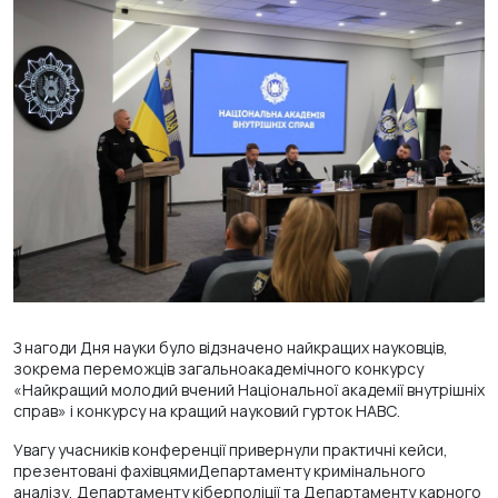
З нагоди Дня науки було відзначено найкращих науковців,
зокрема переможців загальноакадемічного конкурсу
«Найкращий молодий вчений Національної академії внутрішніх
справ» і конкурсу на кращий науковий гурток НАВС.
Увагу учасників конференції привернули практичні кейси,
презентовані фахівцямиДепартаменту кримінального
аналізу, Департаменту кіберполіції та Департаменту карного