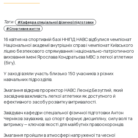
Теги:
#Кафедра спеціальної фізичної підготовки
#Спортивне життя
16 квітня на спортивній базі ННІПД НАВС відбулися чемпіонат
Національної академії внутрішніх справ і чемпіонат Київського
ліцею безпекового спрямування і національно-патріотичного
виховання імені Ярослава Кондратьєва МВС з легкої атлетики
(бігу).
У заході взяли участь близько 150 учасників з різних
навчальних підрозділів.
Змагання відкрив проректор НАВС Леонід Безуглий, який
засвідчив важливість легкої атлетики як доступного й
ефективного засобу розвитку витривалості.
Завідувач кафедри спеціальної фізичної підготовки Антон
Черніков зауважив, що спорт формує дисципліну, силу волі та
витримку — ключові якості для майбутніх правоохоронців.
Змагання пройшли в атмосфері напруженої та чесної