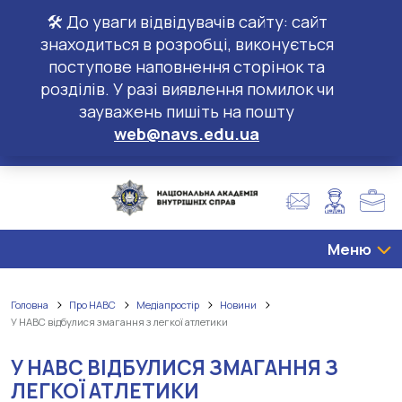
🛠️ До уваги відвідувачів сайту: сайт
знаходиться в розробці, виконується
поступове наповнення сторінок та
розділів. У разі виявлення помилок чи
зауважень пишіть на пошту
web@navs.edu.ua
Меню
Головна
Про НАВС
Медіапростір
Новини
У НАВС відбулися змагання з легкої атлетики
У НАВС ВІДБУЛИСЯ ЗМАГАННЯ З
ЛЕГКОЇ АТЛЕТИКИ