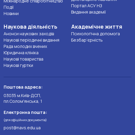
Міжнародне співробітництво
Портал АСУ НЗ
Події
Видання академії
Новини
Наукова діяльність
Академічне життя
Анонси наукових заходів
Психологічна допомога
Наукові періодичні видання
Безбар’єрність
Рада молодих вчених
Юридична клініка
Наукові товариства
Наукові гуртки
Поштова адреса:
03035 м.Київ-ДСП,
пл.Солом'янська, 1
Електронна пошта:
(для офіційних документів)
post@navs.edu.ua