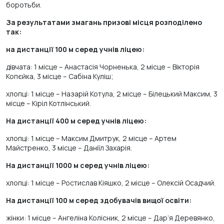
боротьби.
За результатами змагань призові місця розподілено
так:
на дистанції 100 м серед учнів ліцею:
дівчата: 1 місце – Анастасія Чорненька, 2 місце – Вікторія
Копєйка, 3 місце – Сабіна Куліш;
хлопці: 1 місце – Назарій Котула, 2 місце – Білецький Максим, 3
місце – Кіріл Котлінський.
На дистанції 400 м серед учнів ліцею:
хлопці: 1 місце – Максим Дмитрук, 2 місце – Артем
Майстренко, 3 місце – Даніїл Захарія.
На дистанції 1000 м серед учнів ліцею:
хлопці: 1 місце – Ростислав Кіяшко, 2 місце – Олексій Осадчий.
На дистанції 100 м серед здобувачів вищої освіти:
жінки: 1 місце – Ангеліна Колісник, 2 місце – Дар’я Деревянко,