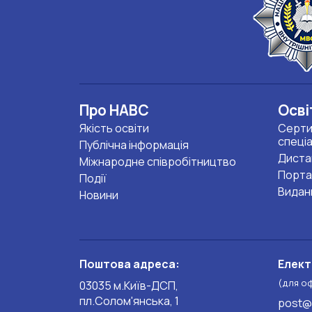
Про НАВС
Осві
Якість освіти
Серти
спеці
Публічна інформація
Диста
Міжнародне співробітництво
Порта
Події
Видан
Новини
Поштова адреса:
Елект
(для о
03035 м.Київ-ДСП,
пл.Солом'янська, 1
post@