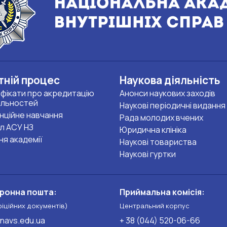
тній процес
Наукова діяльність
фікати про акредитацію
Анонси наукових заходів
альностей
Наукові періодичні видання
нційне навчання
Рада молодих вчених
л АСУ НЗ
Юридична клініка
ня академії
Наукові товариства
Наукові гуртки
ронна пошта:
Приймальна комісія:
фіційних документів)
Центральний корпус
navs.edu.ua
+ 38 (044) 520-06-66