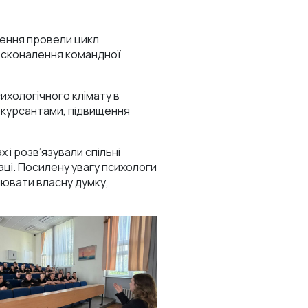
чення провели цикл
досконалення командної
ихологічного клімату в
 курсантами, підвищення
 і розв’язували спільні
аці. Посилену увагу психологи
ювати власну думку,