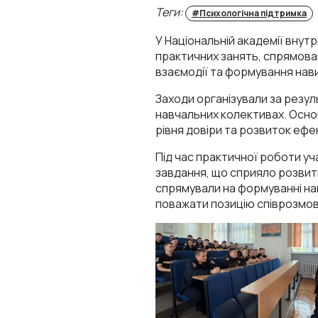
Теги:
#Психологічна підтримка
У Національній академії внут
практичних занять, спрямова
взаємодії та формування нав
Заходи організували за резул
навчальних колективах. Осно
рівня довіри та розвиток ефек
Під час практичної роботи уча
завдання, що сприяло розвитк
спрямували на формуванні на
поважати позицію співрозмовн