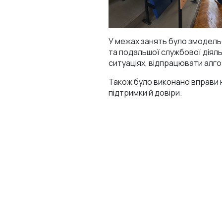
У межах занять було змодельо
та подальшої службової діяль
ситуаціях, відпрацювати алг
Також було виконано вправи 
підтримки й довіри.