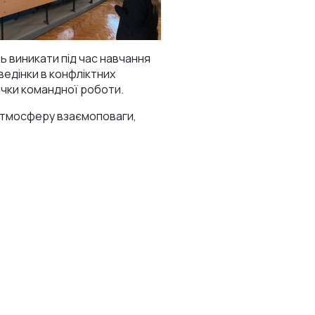
ь виникати під час навчання
ведінки в конфліктних
ички командної роботи.
 атмосферу взаємоповаги,