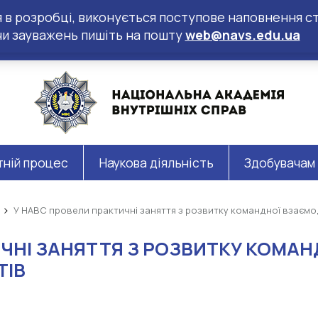
ся в розробці, виконується поступове наповнення ст
чи зауважень пишіть на пошту
web@navs.edu.ua
тній процес
Наукова діяльність
Здобувачам
У НАВС провели практичні заняття з розвитку командної взаємод
ЧНІ ЗАНЯТТЯ З РОЗВИТКУ КОМАНД
ТІВ