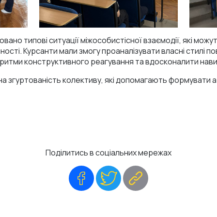
вано типові ситуації міжособистісної взаємодії, які можут
ності. Курсанти мали змогу проаналізувати власні стилі по
оритми конструктивного реагування та вдосконалити нав
на згуртованість колективу, які допомагають формувати
Поділитись в соціальних мережах
Facebook
Twitter
Copy
Link