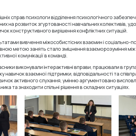
рішніх справ психологи відділення психологічного забезпе
них на розвиток згуртованості навчальних колективів, у
ичок конструктивного вирішення конфліктних ситуацій.
ьтатами вивчення міжособистісних взаємин і соціально-пс
вною метою занять стало зміцнення взаєморозуміння між
тивної комунікації в команді.
сники виконували інтерактивні вправи, працювали в групах
у навичок взаємної підтримки, відповідальності та співпр
вичок активного слухання, умінню аргументовано висловл
ика та знаходити спільні рішення в складних ситуаціях.