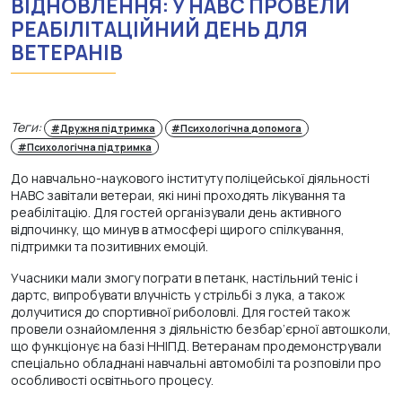
ВІДНОВЛЕННЯ: У НАВС ПРОВЕЛИ
РЕАБІЛІТАЦІЙНИЙ ДЕНЬ ДЛЯ
ВЕТЕРАНІВ
Теги:
#Дружня підтримка
#Психологічна допомога
#Психологічна підтримка
До навчально-наукового інституту поліцейської діяльності
НАВС завітали ветераи, які нині проходять лікування та
реабілітацію. Для гостей організували день активного
відпочинку, що минув в атмосфері щирого спілкування,
підтримки та позитивних емоцій.
Учасники мали змогу пограти в петанк, настільний теніс і
дартс, випробувати влучність у стрільбі з лука, а також
долучитися до спортивної риболовлі. Для гостей також
провели ознайомлення з діяльністю безбар’єрної автошколи,
що функціонує на базі ННІПД. Ветеранам продемонстрували
спеціально обладнані навчальні автомобілі та розповіли про
особливості освітнього процесу.