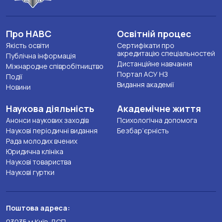
Про НАВС
Освітній процес
Якість освіти
Сертифікати про
акредитацію спеціальностей
Публічна інформація
Дистанційне навчання
Міжнародне співробітництво
Портал АСУ НЗ
Події
Видання академії
Новини
Наукова діяльність
Академічне життя
Анонси наукових заходів
Психологічна допомога
Наукові періодичні видання
Безбар’єрність
Рада молодих вчених
Юридична клініка
Наукові товариства
Наукові гуртки
Поштова адреса:
03035 м.Київ-ДСП,