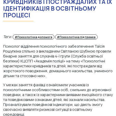
КРИВДНИКІВ І ПОСТРАЖДАЛИХ ТА ЇХ
ІДЕНТИФІКАЦІЯ В ОСВІТНЬОМУ
ПРОЦЕСІ
Теги:
#Психологічна допомога
#Психологічна підтримка
Психолог відділення психологічного забезпечення Таїсія
Рощупкіна спільно з викладачем Світланою Шубіною провели
бінарне заняття для слухачів 4-ї групи (Служба освітньої
безпеки) КЦСПП «Академія поліції» на тему «Психологічні
характеристики кривдників та дітей, які постраждали від
жорстокого поводження, домашнього насильства, учиненого
дітьми та стосовно них».
У межах заняття фахівці ознайомили учасників із
психологічними особливостями осіб, схильних до агресивної
поведінки, а також із характерними виявами емоційного стану
та поведінковими ознаками дітей, які зазнали насильства.
Проаналізували поведінкові індикатори, що дають змогу
своєчасно виявляти ризикові ситуації в освітньому
середовищі.