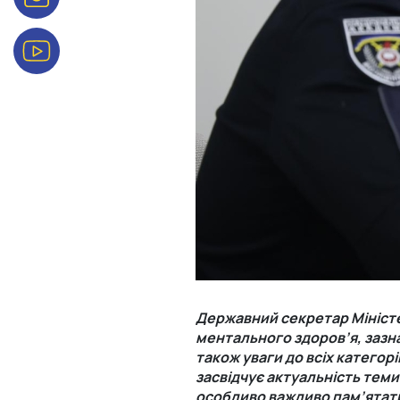
Державний секретар Міністе
ментального здоров’я, зазна
також уваги до всіх категорі
засвідчує актуальність теми
особливо важливо пам’ятати