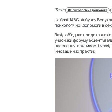
Теги:
#Психологічна допомога
На базі НАВС відбувся Всеукр
психологічної допомоги в сек
Захід об’єднав представників 
учасники форуму акцентували 
населення, важливості міжвід
інноваційних практик.