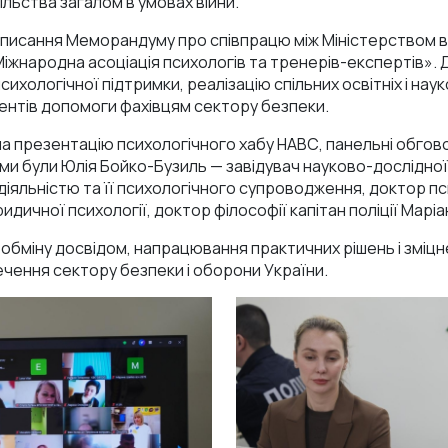
пільства загалом в умовах війни.
дписання Меморандуму про співпрацю між Міністерством вн
іжнародна асоціація психологів та тренерів-експертів».
сихологічної підтримки, реалізацію спільних освітніх і наук
ентів допомоги фахівцям сектору безпеки.
 презентацію психологічного хабу НАВС, панельні обгово
и були Юлія Бойко-Бузиль — завідувач науково-дослідної
іяльністю та її психологічного супроводження, доктор пс
идичної психології, доктор філософії капітан поліції Марі
бміну досвідом, напрацювання практичних рішень і зміцн
ечення сектору безпеки і оборони України.