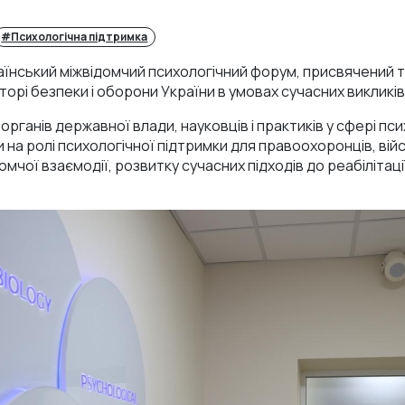
#Психологічна підтримка
аїнський міжвідомчий психологічний форум, присвячений т
торі безпеки і оборони України в умовах сучасних викликів
органів державної влади, науковців і практиків у сфері пси
на ролі психологічної підтримки для правоохоронців, вій
омчої взаємодії, розвитку сучасних підходів до реабілітац