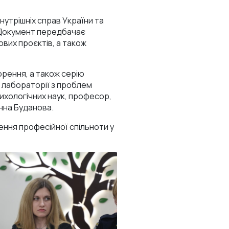
утрішніх справ України та
 Документ передбачає
ових проєктів, а також
рення, а також серію
 лабораторії з проблем
ихологічних наук, професор,
анна Буданова.
ення професійної спільноти у