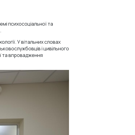
емі психосоціальної та
.
хології. У вітальних словах
ськовослужбовців і цивільного
ії та впровадження