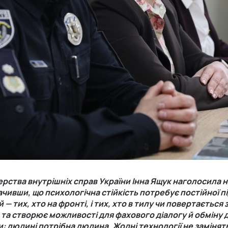
рства внутрішніх справ України Інна Ящук наголосила н
чивши, що психологічна стійкість потребує постійної п
й — тих, хто на фронті, і тих, хто в тилу чи повертаєтьс
 та створює можливості для фахового діалогу й обміну 
: людині потрібна людина. Жодні технології не замінят