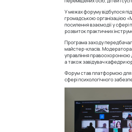
переміщених осіб, дітей і сус
У межах форуму відбулося пі
громадською організацією «М
посилення взаємодії у сфері п
розвиток практичних інструм
Програма заходу передбачала
майстер-класів. Модераторам
управління правоохоронною д
а також завідувач кафедри юр
Форум став платформою для о
сфері психологічного забезп