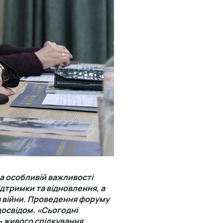
а особливій важливості
ідтримки та відновлення, а
я з війни. Проведення форуму
досвідом. «Сьогодні
ь живого спілкування,