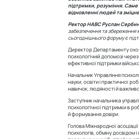
підтримки, розуміння. Саме 
відновленні людей та зміцне
Ректор НАВС Руслан Сербин
забезпечення та збереження м
сьогоднішнього форуму є підт
Директор Департаменту охо
психологічній допомозі через 
ефективної підтримки військов
Начальник Управління психол
науки, освіти і практичної р
навичок, людяності й важливо
Заступник начальника управлі
психологічної підтримки в ро
й формування довіри.
Голова Міжнародної асоціації
психологів, обміну досвідом і