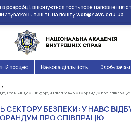
ся в розробці, виконується поступове наповнення ст
чи зауважень пишіть на пошту
web@navs.edu.ua
тній процес
Наукова діяльність
Здобувачам
відбувся міжвідомчий форум і підписано меморандум про співпрацю
Ь СЕКТОРУ БЕЗПЕКИ: У НАВС ВІД
МОРАНДУМ ПРО СПІВПРАЦЮ