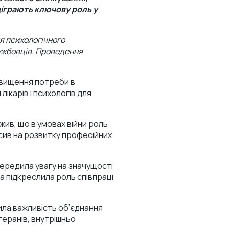
діграють ключову роль у
я психологічного
лужбовців. Проведення
двищення потреби в
лікарів і психологів для
жив, що в умовах війни роль
осив на розвитку професійних
ередила увагу на значущості
а підкреслила роль співпраці
ила важливість об’єднання
теранів, внутрішньо