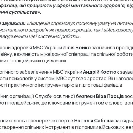
фахівці, які працюють у сфері ментального здоров’я, ві
нні суспільства».
 зауважив:
«Академія спрямовує посилену увагу на питанн
ентального здоров’я як правоохоронців, так і військовос
вердженням цієї системної роботи».
рони здоров’я МВС України
Лілія Бойко
зазначила про пі
війну, важливість міжвідомчої співпраці та спільної роботи 
их, поліцейських і цивільних.
огічного забезпечення МВС України
Андрій Костюк
заува
оботи психологів у системі МВС суттєво зростає. Він нагол
сті практичного інструментарію в підготовці фахівців.
ння організації Служби освітньої безпеки
Віра Проців
зос
боті поліцейських, де ключовим інструментом є слово, вон
 психологів і тренерів-експертів
Наталія Сабліна
засвідч
 створення спільних інструментів підтримки військових, ве