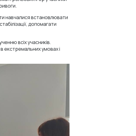
ривоги.
нти навчалися встановлювати
стабілізації, допомагати
ченню всіх учасників.
в екстремальних умовах і