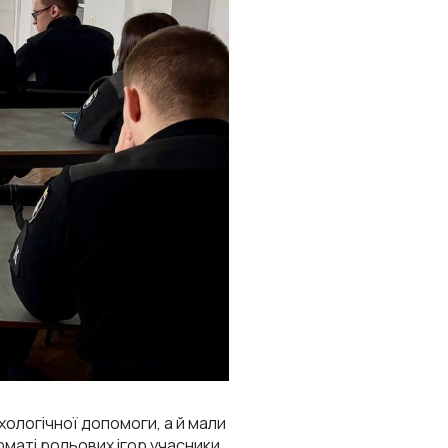
ологічної допомоги, а й мали
маті рольових ігор учасники