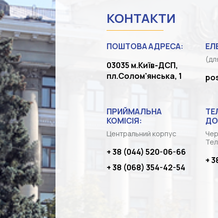
КОНТАКТИ
ПОШТОВА АДРЕСА:
ЕЛ
(дл
03035 м.Київ-ДСП,
пл.Солом'янська, 1
po
ПРИЙМАЛЬНА
ТЕ
КОМІСІЯ:
ДО
Центральний корпус
Чер
Тел
+ 38 (044) 520-06-66
+ 3
+ 38 (068) 354-42-54