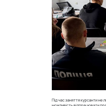
Під час заняття курсанти не
можливість відпрацювати прак