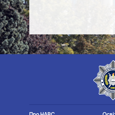
Про НАВС
Осві