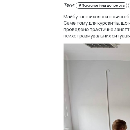
Теги:
#Психологічна допомога
Майбутні психологи повинні б
Саме тому для курсантів, що 
проведено практичне заняття 
психотравмувальних ситуаціях»