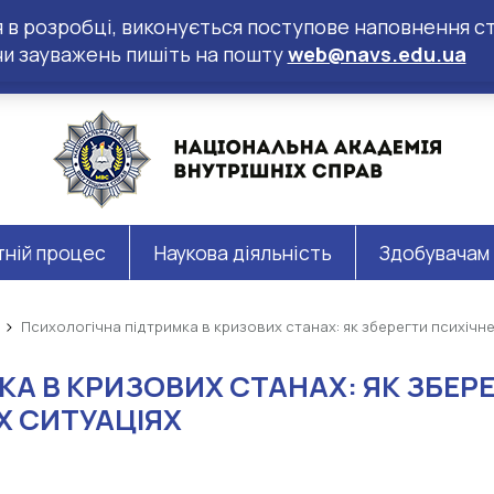
ся в розробці, виконується поступове наповнення ст
чи зауважень пишіть на пошту
web@navs.edu.ua
тній процес
Наукова діяльність
Здобувачам
Психологічна підтримка в кризових станах: як зберегти психічн
А В КРИЗОВИХ СТАНАХ: ЯК ЗБЕР
 СИТУАЦІЯХ