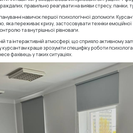
аждалих, правильно реагувати на вияви стресу, паніки, т
пануванні навичок першої психологічної допомоги. Курса
ю, яка переживає кризу, застосовувати техніки емоційної 
контролю та внутрішньої рівноваги.
ій та інтерактивній атмосфері, що сприяло активному залу
 курсантам краще зрозуміти специфіку роботи психолога 
несе фахівець у таких ситуаціях.