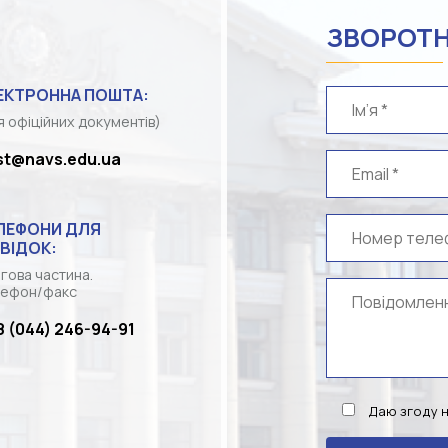
ЗВОРОТН
ЕКТРОННА ПОШТА:
я офіційних документів)
st@navs.edu.ua
ЛЕФОНИ ДЛЯ
ВІДОК:
гова частина.
ефон/факс
8 (044) 246-94-91
Даю згоду 