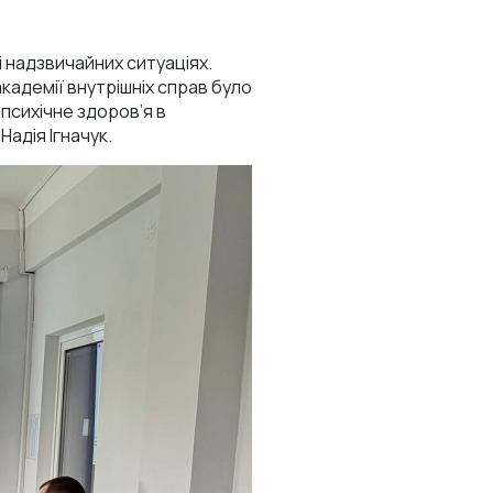
 надзвичайних ситуаціях.
кадемії внутрішніх справ було
психічне здоров’я в
адія Ігначук.