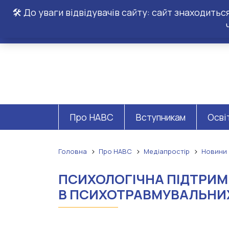
🛠️ До уваги відвідувачів сайту: сайт знаходить
Про НАВС
Вступникам
Осві
Головна
Про НАВС
Медіапростір
Новини
ПСИХОЛОГІЧНА ПІДТРИМК
В ПСИХОТРАВМУВАЛЬНИХ