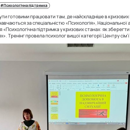
#Психологічна підтримка
ути готовими працювати там, де найскладніше в кризових і
навчаються за спеціальністю «Психологія», Національної а
«Психологічна підтримка у кризових станах: як зберегти 
. Тренінг провела психолог вищої категорії Центру сім’ї Н