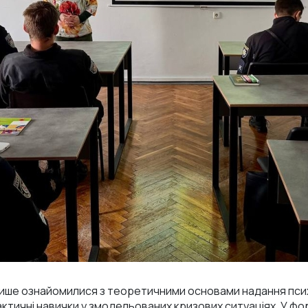
 лише ознайомилися з теоретичними основами надання псих
тичні навички у змодельованих кризових ситуаціях. У фор