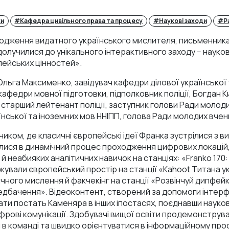
ки
#Кафедра цивільного права та процесу
#Наукові заходи
#Ра
ародження видатного українського мислителя, письменника
долучилися до унікального інтерактивного заходу − науко
ейських цінностей».
ьга Максименко, завідувач кафедри ділової української 
кафедри мовної підготовки, підполковник поліції, Богдан 
 старший лейтенант поліції, заступник голови Ради молоди
нської та іноземних мов ННІПП, голова Ради молодих вчен
иком, де класичні європейські ідеї Франка зустрілися з 
илися в динамічний процес проходження цифрових локацій
й неабияких аналітичних навичок на станціях: «Franko 170: 
ували європейський простір на станції «Kahoot Титана ук
ного мислення й факчекінг на станції «Розвінчуй дипфейки
редбачення». Відеоконтент, створений за допомоги інтер
ти постать Каменяра в інших іпостасях, поєднавши наукові
ифрові комунікації. Здобувачі вищої освіти продемонструв
 в команді та швидко орієнтуватися в інформаційному про