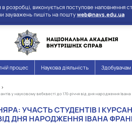
ся в розробці, виконується поступове наповнення ст
чи зауважень пишіть на пошту
web@navs.edu.ua
тній процес
Наукова діяльність
Здобувачам
сантів у науковому вебквесті до 170-річчя від дня народження Іван
ЯРА: УЧАСТЬ СТУДЕНТІВ І КУРСА
 ВІД ДНЯ НАРОДЖЕННЯ ІВАНА ФРА