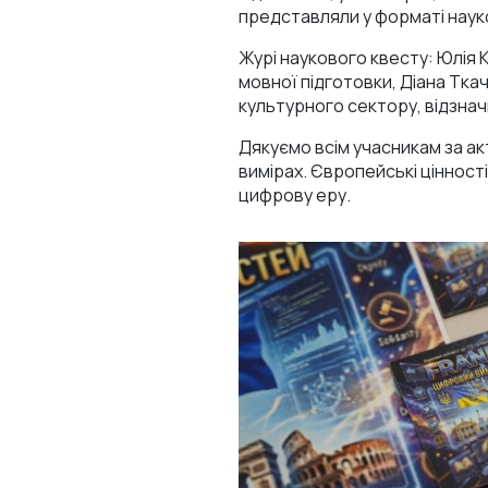
представляли у форматі науко
Журі наукового квесту: Юлія
мовної підготовки, Діана Тк
культурного сектору, відзнач
Дякуємо всім учасникам за ак
вимірах. Європейські цінності
цифрову еру.