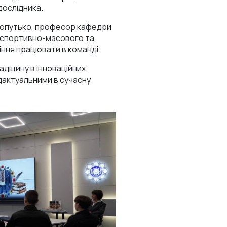
дослідника.
 Лопутько, професор кафедри
а спортивно-масового та
іння працювати в команді.
падщину в інноваційних
надактуальними в сучасну