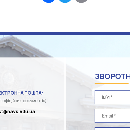
ЗВОРОТН
ЕКТРОННА ПОШТА:
я офіційних документів)
st@navs.edu.ua