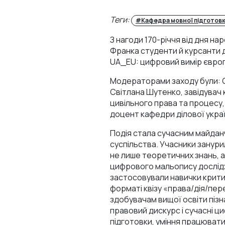
Теги:
#Кафедра мовної підготов
З нагоди 170-річчя від дня н
Франка студенти й курсанти 
UA_EU: цифровий вимір європ
Модераторами заходу були: Ол
Світлана Шутенко, завідувач 
цивільного права та процесу,
доцент кафедри ділової украї
Подія стала сучасним майданч
суспільства. Учасники занур
не лише теоретичних знань, а 
цифрового мальопису дослідж
застосовували навички критич
форматі квізу «права/дія/пе
здобувачам вищої освіти пізна
правовий дискурс і сучасні ц
підготовки, уміння працювати