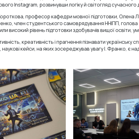
вого Instagram, розвинувши логіку й світогляд сучасного 
 Короткова, професор кафедри мовної підготовки, Олена
аченко, член студентського самоврядування ННІПП, голов
или високий рівень підготовки здобувачів вищої освіти, ум
тивність, креативність і прагнення пізнавати українську с
, наукові кейси, на яких зосереджував увагу І. Франко, є 