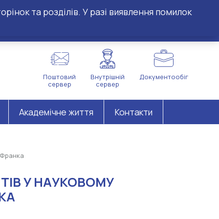
орінок та розділів. У разі виявлення помилок
Поштовий
Внутрішній
Документообіг
сервер
сервер
Академічне життя
Контакти
а Франка
НТІВ У НАУКОВОМУ
НКА