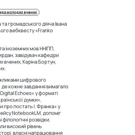
да молодих вчених
 та громадського діяча Івана
вого вебквесту «Franko
та іноземних мов ННІПП,
Кирдан, завідувач кафедри
х вчених, Каріна Бортун,
их.
викликами цифрового
, де кожне завдання вимагало
Digital Echoes» у форматі
раїнської думки»,
 про постать І. Франка» у
фейсу NotebookLM, допоміг
 філологічні розвідки,
али високий рівень
сторі, власні напрацювання