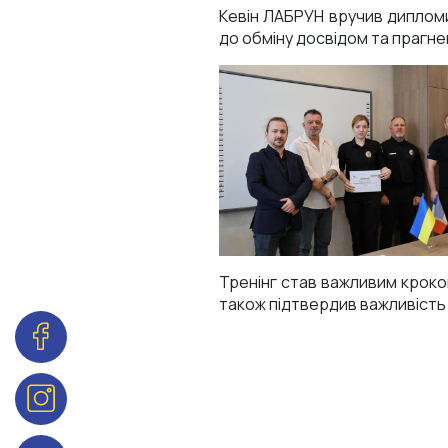
Кевін ЛАБРУН вручив дипломи 
до обміну досвідом та прагн
Тренінг став важливим кроком
також підтвердив важливість