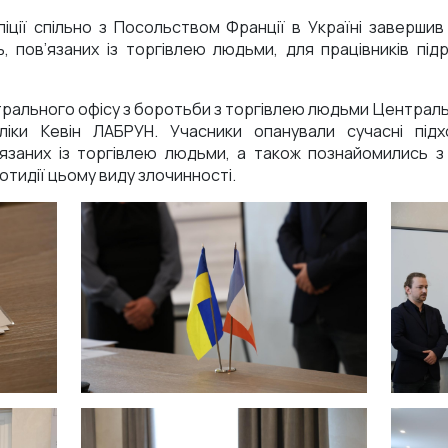
іції спільно з Посольством Франції в Україні заверши
 пов’язаних із торгівлею людьми, для працівників підроз
трального офісу з боротьби з торгівлею людьми Централь
бліки Кевін ЛАБРУН. Учасники опанували сучасні пі
в’язаних із торгівлею людьми, а також познайомились 
тидії цьому виду злочинності.