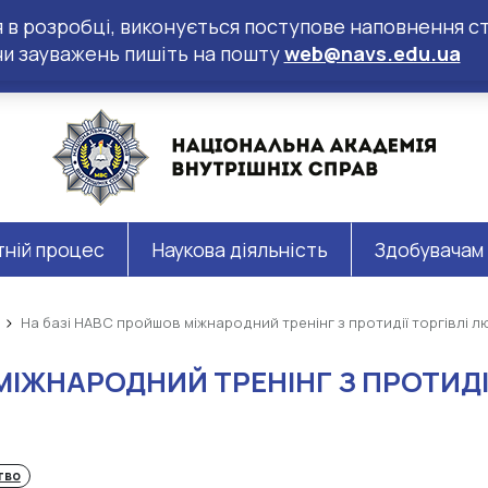
ся в розробці, виконується поступове наповнення ст
чи зауважень пишіть на пошту
web@navs.edu.ua
тній процес
Наукова діяльність
Здобувачам
На базі НАВС пройшов міжнародний тренінг з протидії торгівлі 
МІЖНАРОДНИЙ ТРЕНІНГ З ПРОТИДІ
тво