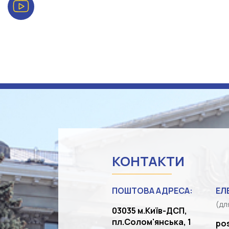
КОНТАКТИ
ПОШТОВА АДРЕСА:
ЕЛ
(дл
03035 м.Київ-ДСП,
пл.Солом'янська, 1
po