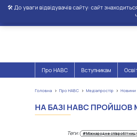
🛠️ До уваги відвідувачів сайту: сайт знаходить
Про НАВС
Вступникам
Осві
Головна
Про НАВС
Медіапростір
Новини
НА БАЗІ НАВС ПРОЙШОВ 
Теги:
#Міжнародне співробітниц