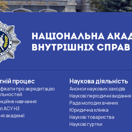
тній процес
Наукова діяльність
фікати про акредитацію
Анонси наукових заходів
альностей
Наукові періодичні видання
нційне навчання
Рада молодих вчених
л АСУ НЗ
Юридична клініка
ня академії
Наукові товариства
Наукові гуртки