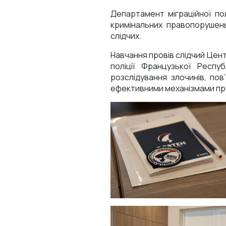
Департамент міграційної пол
кримінальних правопорушень,
слідчих.
Навчання провів слідчий Цен
поліції Французької Респу
розслідування злочинів, по
ефективними механізмами про