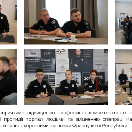
сприятиме підвищенню професійної компетентності п
 протидії торгівлі людьми та зміцненню співпраці Нац
ні й правоохоронними органами Французької Республіки.