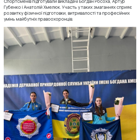
Спортсменів підготували викладачі Богдан Росоха, Артур
Губенко і Анатолій Хмелюк. Участь у таких змаганнях сприяє
розвитку фізичної підготовки, витривалості та професійних
умінь майбутніх правоохоронців.