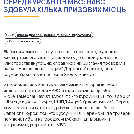
СЕРЕД КУРСАНТІВ МВС: НАВС
ЗДОБУЛА КІЛЬКА ПРИЗОВИХ МІСЦЬ
Теги:
#Кафедра спеціальної фізичної підготовки
#Спортивне життя
Відбувся чемпіонат із рукопашного бою серед курсантів
закладів вищої освіти, що належать до сфери управління
Міністерства внутрішніх справ України. Змагання проводили
на базі Національної академії Державної прикордонної
служби України імені Богдана Хмельницького.
У персональному заліку за ваговими категоріями серед
чоловіків спортсмени НАВС посіли такі місця: до 65 кг - ІІІ
місце Тамерлан Вєлієв, курсант 2-го курсу ННІПД; понад 90 кг
- ІІІ місце курсант 1 курсу ННІПД Андрій Краснолуцький. Серед
дівчат у ваговій категорії до 65 кг - ІІІ місце посіла Аліса
Сапонова, курсантка 1-го курсу ННІПД. Переможці та призери
чемпіонату були нагороджені кубками, дипломами й
медалями від керівництва МВС.