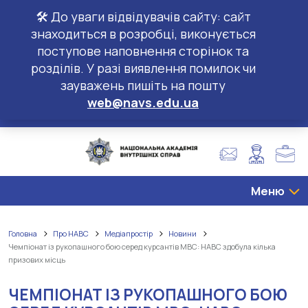
🛠️ До уваги відвідувачів сайту: сайт
знаходиться в розробці, виконується
поступове наповнення сторінок та
розділів. У разі виявлення помилок чи
зауважень пишіть на пошту
web@navs.edu.ua
Меню
Головна
Про НАВС
Медіапростір
Новини
Чемпіонат із рукопашного бою серед курсантів МВС: НАВС здобула кілька
призових місць
ЧЕМПІОНАТ ІЗ РУКОПАШНОГО БОЮ