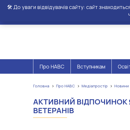
🛠️ До уваги відвідувачів сайту: сайт знаходить
Про НАВС
Вступникам
Осві
Головна
Про НАВС
Медіапростір
Новини
АКТИВНИЙ ВІДПОЧИНОК Я
ВЕТЕРАНІВ