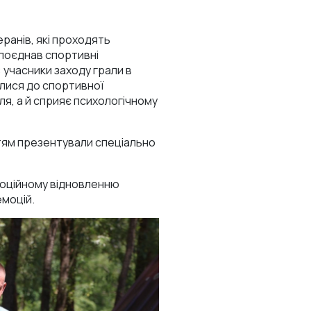
ранів, які проходять
й поєднав спортивні
 учасники заходу грали в
чилися до спортивної
ля, а й сприяє психологічному
тям презентували спеціально
моційному відновленню
емоцій.