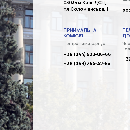
03035 м.Київ-ДСП,
пл.Солом'янська, 1
po
ПРИЙМАЛЬНА
ТЕ
КОМІСІЯ:
ДО
Центральний корпус
Чер
Тел
+ 38 (044) 520-06-66
+ 3
+ 38 (068) 354-42-54