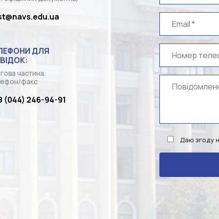
st@navs.edu.ua
ЛЕФОНИ ДЛЯ
ВІДОК:
гова частина.
ефон/факс
8 (044) 246-94-91
Даю згоду 