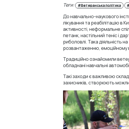
Теги:
#Ветеранська політика
#
До навчально-наукового інсти
лікування та реабілітацію в К
активності, неформальне спіл
петанк, настільний теніс і да
риболовлі. Така діяльність на
розвантаженню, емоційному 
Традиційно ознайомили ветер
обладнані навчальні автомобі
Такі заходи є важливою скла
захисників, створюють можлив