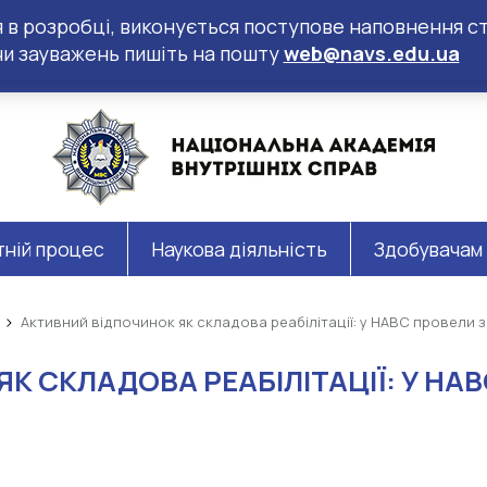
ся в розробці, виконується поступове наповнення ст
чи зауважень пишіть на пошту
web@navs.edu.ua
тній процес
Наукова діяльність
Здобувачам
Активний відпочинок як складова реабілітації: у НАВС провели з
К СКЛАДОВА РЕАБІЛІТАЦІЇ: У НАВ