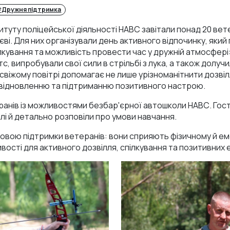
Дружня підтримка
туту поліцейської діяльності НАВС завітали понад 20 вете
иєві. Для них організували день активного відпочинку, яки
кування та можливість провести час у дружній атмосфері:
ртс, випробували свої сили в стрільбі з лука, а також долу
 свіжому повітрі допомагає не лише урізноманітнити дозвіл
відновленню та підтриманню позитивного настрою.
анів із можливостями безбар'єрної автошколи НАВС. Гос
лі й детально розповіли про умови навчання.
довою підтримки ветеранів: вони сприяють фізичному й е
ості для активного дозвілля, спілкування та позитивних 