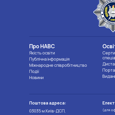
Про НАВС
Осві
Якість освіти
Серти
спеці
Публічна інформація
Диста
Міжнародне співробітництво
Порта
Події
Видан
Новини
Поштова адреса:
Елект
(для о
03035 м.Київ-ДСП,