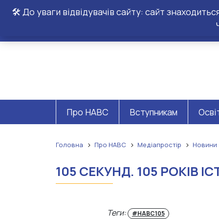
🛠️ До уваги відвідувачів сайту: сайт знаходить
Про НАВС
Вступникам
Осві
Головна
Про НАВС
Медіапростір
Новини
105 СЕКУНД. 105 РОКІВ ІС
Теги:
#НАВС105