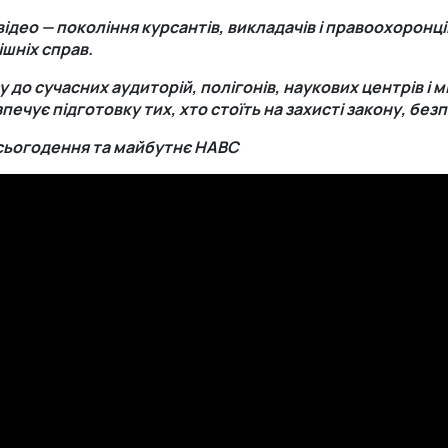
део — покоління курсантів, викладачів і правоохоронців
ішніх справ.
у до сучасних аудиторій, полігонів, наукових центрів і 
печує підготовку тих, хто стоїть на захисті закону, без
, сьогодення та майбутнє НАВС