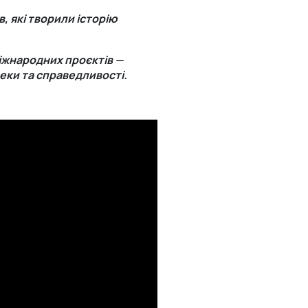
, які творили історію
міжнародних проєктів —
пеки та справедливості.