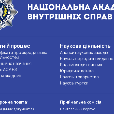
тній процес
Наукова діяльність
фікати про акредитацію
Анонси наукових заходів
альностей
Наукові періодичні видання
нційне навчання
Рада молодих вчених
л АСУ НЗ
Юридична клініка
ня академії
Наукові товариства
Наукові гуртки
ронна пошта:
Приймальна комісія:
фіційних документів)
Центральний корпус