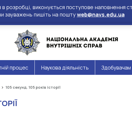
ся в розробці, виконується поступове наповнення ст
чи зауважень пишіть на пошту
web@navs.edu.ua
тній процес
Наукова діяльність
Здобувачам
105 секунд. 105 років історії
ТОРІЇ