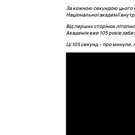
За кожною секундою цього ві
Національної академії внутр
Від перших сторінок літопис
Академія вже 105 років забез
Ці 105 секунд – про минуле