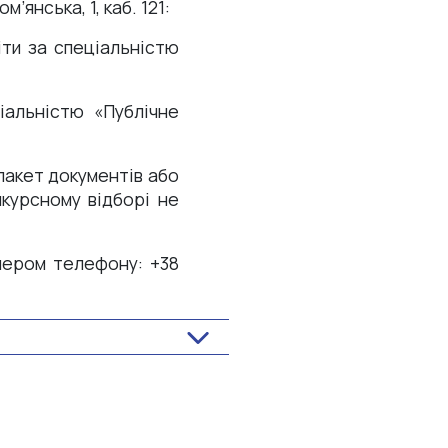
’янська, 1, каб. 121:
іти за спеціальністю
іальністю «Публічне
пакет документів або
нкурсному відборі не
мером телефону: +38