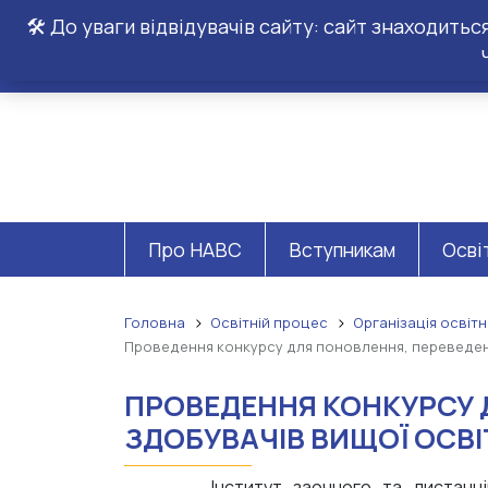
🛠️ До уваги відвідувачів сайту: сайт знаходить
Про НАВС
Вступникам
Осві
Головна
Освітній процес
Організація освіт
Проведення конкурсу для поновлення, переведен
ПРОВЕДЕННЯ КОНКУРСУ 
ЗДОБУВАЧІВ ВИЩОЇ ОСВ
Інститут заочного та дистанц