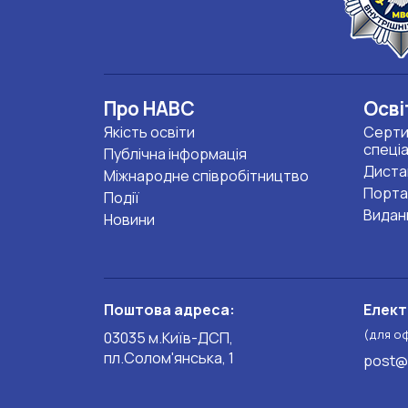
Про НАВС
Осві
Якість освіти
Серти
спеці
Публічна інформація
Диста
Міжнародне співробітництво
Порта
Події
Видан
Новини
Поштова адреса:
Елект
(для о
03035 м.Київ-ДСП,
пл.Солом'янська, 1
post@