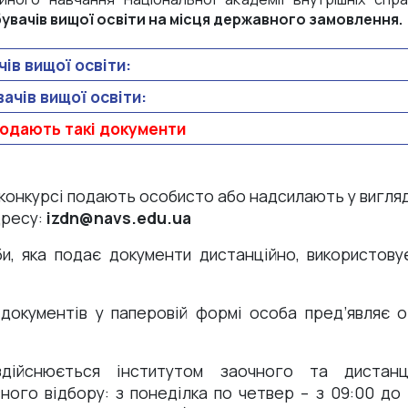
увачів вищої освіти на місця державного замовлення.
ів вищої освіти:
ачів вищої освіти:
 подають такі документи
 конкурсі подають особисто або надсилають у вигляд
дресу:
izdn@navs.edu.ua
би, яка подає документи дистанційно, використову
 документів у паперовій формі особа пред’являє о
дійснюється інститутом заочного та дистанц
ого відбору: з понеділка по четвер – з 09:00 до 1