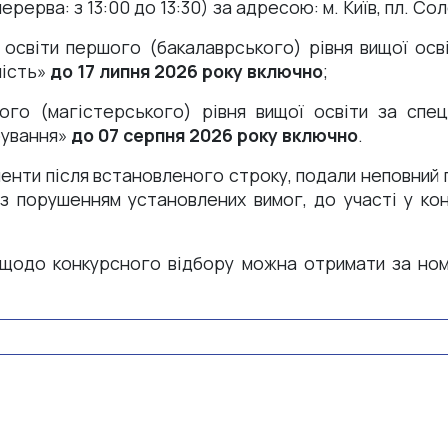
ерерва: з 13:00 до 13:30) за адресою: м. Київ, пл. Солом
ї освіти першого (бакалаврського) рівня вищої осв
ність»
до 17 липня 2026 року включно
;
ого (магістерського) рівня вищої освіти за спец
рування»
до 07 серпня 2026 року включно
.
менти після встановленого строку, подали неповний 
з порушенням установлених вимог, до участі у ко
 щодо конкурсного відбору можна отримати за но