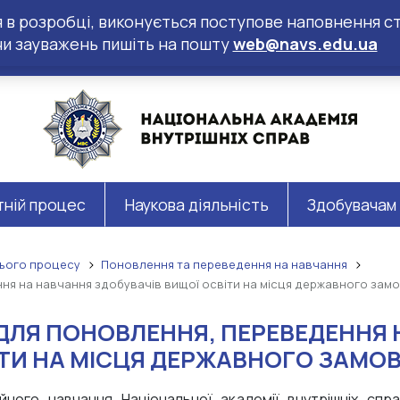
ся в розробці, виконується поступове наповнення ст
чи зауважень пишіть на пошту
web@navs.edu.ua
тній процес
Наукова діяльність
Здобувачам
нього процесу
Поновлення та переведення на навчання
ня на навчання здобувачів вищої освіти на місця державного зам
ДЛЯ ПОНОВЛЕННЯ, ПЕРЕВЕДЕННЯ 
ІТИ НА МІСЦЯ ДЕРЖАВНОГО ЗАМО
ійного навчання Національної академії внутрішніх сп