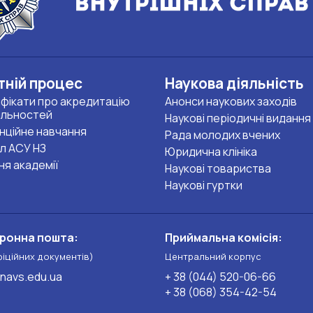
тній процес
Наукова діяльність
фікати про акредитацію
Анонси наукових заходів
альностей
Наукові періодичні видання
нційне навчання
Рада молодих вчених
л АСУ НЗ
Юридична клініка
ня академії
Наукові товариства
Наукові гуртки
ронна пошта:
Приймальна комісія:
фіційних документів)
Центральний корпус
navs.edu.ua
+ 38 (044) 520-06-66
+ 38 (068) 354-42-54