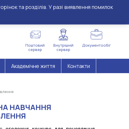
орінок та розділів. У разі виявлення помилок
Поштовий
Внутрішній
Документообіг
сервер
сервер
Академічне життя
Контакти
овлення
НА НАВЧАННЯ
ВЛЕННЯ
рав
оголошує конкурс для поновлення,