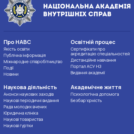
Про НАВС
Освітній процес
Якість освіти
Сертифікати про
акредитацію спеціальностей
Публічна інформація
Дистанційне навчання
Міжнародне співробітництво
Портал АСУ НЗ
Події
Видання академії
Новини
Наукова діяльність
Академічне життя
Анонси наукових заходів
Психологічна допомога
Наукові періодичні видання
Безбар’єрність
Рада молодих вчених
Юридична клініка
Наукові товариства
Наукові гуртки