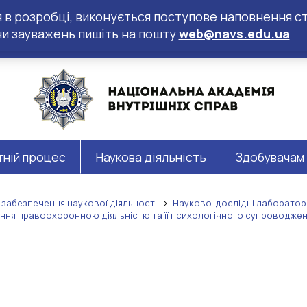
ся в розробці, виконується поступове наповнення ст
чи зауважень пишіть на пошту
web@navs.edu.ua
тній процес
Наукова діяльність
Здобувачам
 забезпечення наукової діяльності
Науково-дослідні лабораторі
ння правоохоронною діяльністю та її психологічного супроводже