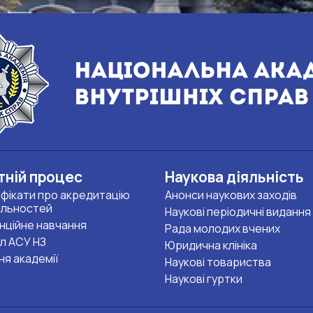
тній процес
Наукова діяльність
фікати про акредитацію
Анонси наукових заходів
альностей
Наукові періодичні видання
нційне навчання
Рада молодих вчених
л АСУ НЗ
Юридична клініка
ня академії
Наукові товариства
Наукові гуртки