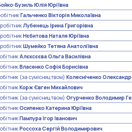
Бойко-Бузиль Юлія Юріївна
робітник
Гальченко Вікторія Миколаївна
вробітник
Лубенець Ірина Григорівна
вробітник
Нєбитова Наталя Юріївна
вробітник
Шумейко Тетяна Анатоліївна
робітник
Алєксєєва Ольга Василівна
робітник
Власенко Софія Борисівна
обітник (за сумісництвом)
Колесніченко Олександр
робітник
Корж Євген Михайлович
обітник (за сумісництвом)
Огурченко Володимир Ге
робітник
Осипенко Катерина Юріївна
робітник
Пампура Ігор Іванович
робітник
Россоха Сергій Володимирович