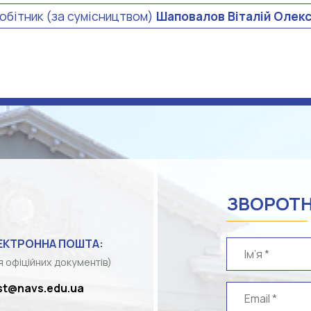
обітник (за сумісництвом)
Шаповалов Віталій Олек
ЗВОРОТН
ЕКТРОННА ПОШТА:
я офіційних документів)
st@navs.edu.ua