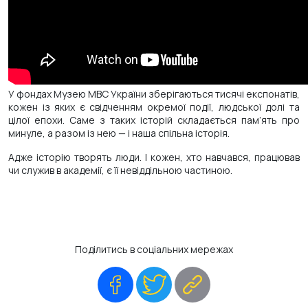
У фондах Музею МВС України зберігаються тисячі експонатів,
кожен із яких є свідченням окремої події, людської долі та
цілої епохи. Саме з таких історій складається пам’ять про
минуле, а разом із нею — і наша спільна історія.
Адже історію творять люди. І кожен, хто навчався, працював
чи служив в академії, є її невіддільною частиною.
Поділитись в соціальних мережах
Facebook
Twitter
Copy
Link