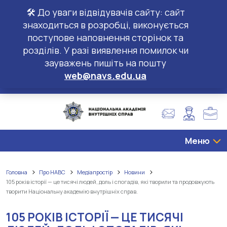
🛠️ До уваги відвідувачів сайту: сайт
знаходиться в розробці, виконується
поступове наповнення сторінок та
розділів. У разі виявлення помилок чи
зауважень пишіть на пошту
web@navs.edu.ua
Меню
Головна
Про НАВС
Медіапростір
Новини
105 років історії — це тисячі людей, доль і спогадів, які творили та продовжують
творити Національну академію внутрішніх справ.
105 РОКІВ ІСТОРІЇ — ЦЕ ТИСЯЧІ