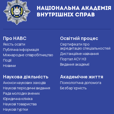
Про НАВС
Освітній процес
Якість освіти
Сертифікати про
акредитацію спеціальностей
Публічна інформація
Дистанційне навчання
Міжнародне співробітництво
Портал АСУ НЗ
Події
Видання академії
Новини
Наукова діяльність
Академічне життя
Анонси наукових заходів
Психологічна допомога
Наукові періодичні видання
Безбар’єрність
Рада молодих вчених
Юридична клініка
Наукові товариства
Наукові гуртки