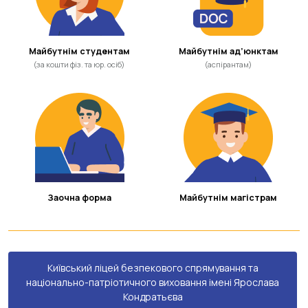
Майбутнім студентам
Майбутнім ад’юнктам
(за кошти фіз. та юр. осіб)
(аспірантам)
Заочна форма
Майбутнім магістрам
Київський ліцей безпекового спрямування та
національно-патріотичного виховання імені Ярослава
Кондратьєва