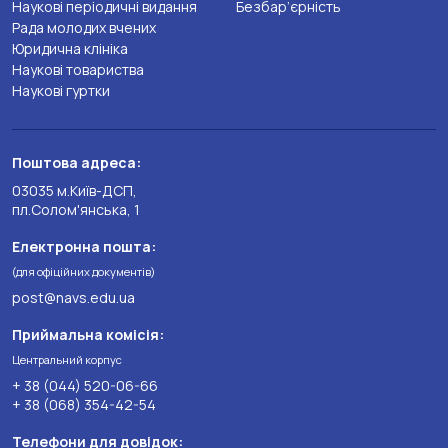
Наукові періодичні видання
Безбар’єрність
Рада молодих вчених
Юридична клініка
Наукові товариства
Наукові гуртки
Поштова адреса:
03035 м.Київ-ДСП,
пл.Солом'янська, 1
Електронна пошта:
(для офіційних документів)
post@navs.edu.ua
Приймальна комісія:
Центральний корпус
+ 38 (044) 520-06-66
+ 38 (068) 354-42-54
Телефони для довідок: