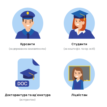
Курсанти
Студенти
(за державним замовленням)
(за кошти фіз. та юр. осіб)
Докторантура та ад'юнктура
Ліцеїстам
(аспірантам)