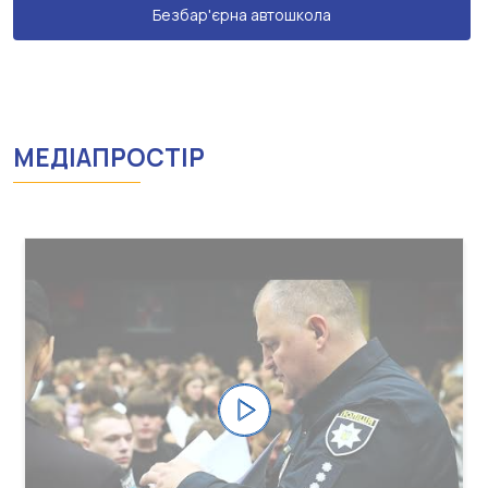
Безбар'єрна автошкола
МЕДІАПРОСТІР